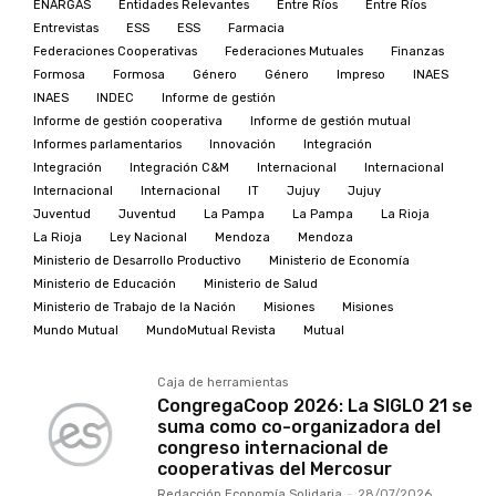
ENARGAS
Entidades Relevantes
Entre Ríos
Entre Ríos
Entrevistas
ESS
ESS
Farmacia
Federaciones Cooperativas
Federaciones Mutuales
Finanzas
Formosa
Formosa
Género
Género
Impreso
INAES
INAES
INDEC
Informe de gestión
Informe de gestión cooperativa
Informe de gestión mutual
Informes parlamentarios
Innovación
Integración
Integración
Integración C&M
Internacional
Internacional
Internacional
Internacional
IT
Jujuy
Jujuy
Juventud
Juventud
La Pampa
La Pampa
La Rioja
La Rioja
Ley Nacional
Mendoza
Mendoza
Ministerio de Desarrollo Productivo
Ministerio de Economía
Ministerio de Educación
Ministerio de Salud
Ministerio de Trabajo de la Nación
Misiones
Misiones
Mundo Mutual
MundoMutual Revista
Mutual
Caja de herramientas
CongregaCoop 2026: La SIGLO 21 se
suma como co-organizadora del
congreso internacional de
cooperativas del Mercosur
Redacción Economía Solidaria
-
28/07/2026