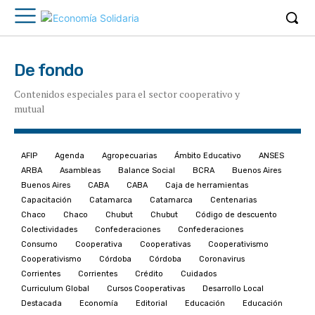
De fondo
Contenidos especiales para el sector cooperativo y
mutual
AFIP
Agenda
Agropecuarias
Ámbito Educativo
ANSES
ARBA
Asambleas
Balance Social
BCRA
Buenos Aires
Buenos Aires
CABA
CABA
Caja de herramientas
Capacitación
Catamarca
Catamarca
Centenarias
Chaco
Chaco
Chubut
Chubut
Código de descuento
Colectividades
Confederaciones
Confederaciones
Consumo
Cooperativa
Cooperativas
Cooperativismo
Cooperativismo
Córdoba
Córdoba
Coronavirus
Corrientes
Corrientes
Crédito
Cuidados
Curriculum Global
Cursos Cooperativas
Desarrollo Local
Destacada
Economía
Editorial
Educación
Educación