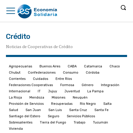
Crédito
Noticias de Cooperativas de Crédito
Agropecuarias
Buenos Aires
CABA
Catamarca
Chaco
Chubut
Confederaciones
Consumo
Córdoba
Corrientes
Cuidados
Entre Ríos
Federaciones Cooperativas
Formosa
Género
Integración
Internacional
IT
Jujuy
Juventud
La Pampa
La Rioja
Mendoza
Misiones
Neuquén
Provisión de Servicios
Recuperadas
Río Negro
Salta
Salud
San Juan
San Luis
Santa Cruz
Santa Fe
Santiago del Estero
Seguro
Servicios Públicos
Sobresalientes
Tierra del Fuego
Trabajo
Tucumán
Vivienda