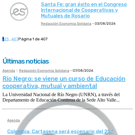
Santa Fe: gran éxito en el Congreso
Internacional de Cooperativas y
Mutuales de Rosario
Redacción Economía Solidaria
-
03/08/2026
1
2
3
...
407
Página 1 de 407
Últimas noticias
Agenda
Redacción Economía Solidaria
-
07/08/2026
Río Negro: se viene un curso de Educación
cooperativa, mutual y ambiental
La Universidad Nacional de Río Negro (UNRN), a través del
Departamento de Educación Continua de la Sede Alto Valle...
Agenda
Colombia: Cartagena será escenario del 25.º