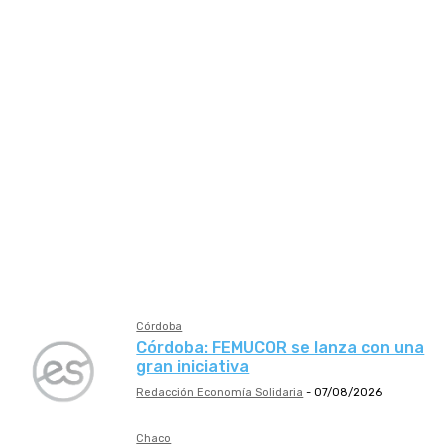
Neuquén
Proveeduría
Río Negro
SAEM
Salta
Salud
San Juan
San Luis
Santa Cruz
Santa Fe
Santiago del Estero
Sepelio
Subsidios
Tierra del Fuego
Tucumán
Turismo
Vivienda
Córdoba
Córdoba: FEMUCOR se lanza con una
gran iniciativa
Redacción Economía Solidaria
-
07/08/2026
Chaco