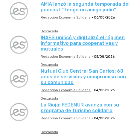
AMIA lanzó la segunda temporada del
podcast “Tengo un amigo judío”
Redacción Economía Solidaria
-
06/08/2026
Destacada
INAES unificó y digitalizó el régimen
informativo para cooperativas y
mutuales
Redacción Economía Solidaria
-
05/08/2026
Destacada
Mutual Club Central San Carlos: 60
años de servicios y compromiso con
su comunidad
Redacción Economía Solidaria
-
04/08/2026
Destacada
La Rioja: FEDEMUR avanza con su
programa de turismo solidario
Redacción Economía Solidaria
-
04/08/2026
Destacada