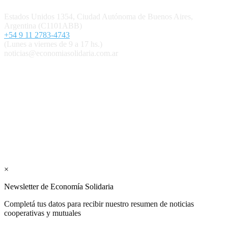
Contacto
Estados Unidos 1354, Ciudad Autónoma de Buenos Aires,
Argentina (C1101ABB)
+54 9 11 2783-4743
(Lunes a viernes de 9 a 17 hs.)
noticias@economiasolidaria.com.ar
Los periódicos Economía Solidaria y Mundo Mutual son
publicaciones del Colegio de Graduados en Cooperativismo y
Mutualismo
(
CGCyM
)
. Gestión editorial y comercial:
Interconexión CTL
Suscribite GRATIS ↓ a nuestro
Newsletter semanal
×
Newsletter de Economía Solidaria
Completá tus datos para recibir nuestro resumen de noticias
cooperativas y mutuales