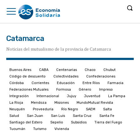
Catamarca
Noticias del mutualismo de la provincia de Catamarca
Buenos Aires
CABA
Centenarias
Chaco
Chubut
Código de descuento
Colectividades
Confederaciones
Córdoba
Corrientes
Educación
Entre Ríos
Farmacia
Federaciones Mutuales
Formosa
Género
Impreso
Integración
Internacional
Jujuy
Juventud
La Pampa
La Rioja
Mendoza
Misiones
MundoMutual Revista
Neuquén
Proveeduría
Río Negro
SAEM
Salta
Salud
San Juan
San Luis
Santa Cruz
Santa Fe
Santiago del Estero
Sepelio
Subsidios
Tierra del Fuego
Tucumán
Turismo
Vivienda