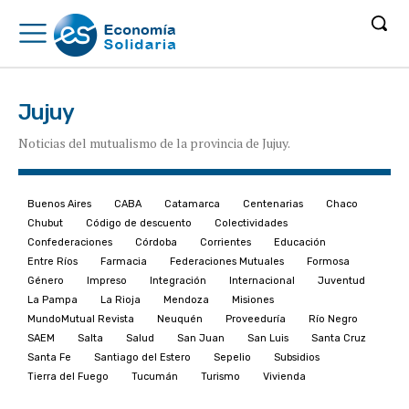
Jujuy
Noticias del mutualismo de la provincia de Jujuy.
Buenos Aires
CABA
Catamarca
Centenarias
Chaco
Chubut
Código de descuento
Colectividades
Confederaciones
Córdoba
Corrientes
Educación
Entre Ríos
Farmacia
Federaciones Mutuales
Formosa
Género
Impreso
Integración
Internacional
Juventud
La Pampa
La Rioja
Mendoza
Misiones
MundoMutual Revista
Neuquén
Proveeduría
Río Negro
SAEM
Salta
Salud
San Juan
San Luis
Santa Cruz
Santa Fe
Santiago del Estero
Sepelio
Subsidios
Tierra del Fuego
Tucumán
Turismo
Vivienda