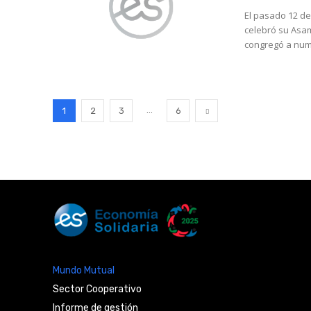
El pasado 12 de
celebró su Asambl
congregó a nume
...
1
2
3
6
Mundo Mutual
Sector Cooperativo
Informe de gestión