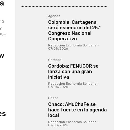
da
Agenda
10
Colombia: Cartagena
y
será escenario del 25.º
Congreso Nacional
l. Mario Moreno,...
Cooperativo
Redacción Economía Solidaria
-
07/08/2026
ew
Córdoba
Córdoba: FEMUCOR se
lanza con una gran
iniciativa
Redacción Economía Solidaria
-
07/08/2026
Chaco
Chaco: AMuChaFe se
hace fuerte en la agenda
es
local
Redacción Economía Solidaria
-
07/08/2026