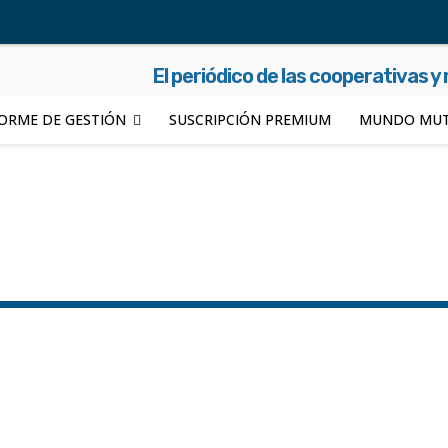
El periódico de las cooperativas y
ORME DE GESTIÓN
SUSCRIPCIÓN PREMIUM
MUNDO MUT
Chaco
Código de descuento
Colectividades
Confederacione
ro
Impreso
Integración
Internacional
Jujuy
Juventud
 Negro
SAEM
Salta
Salud
San Juan
San Luis
Santa 
Vivienda