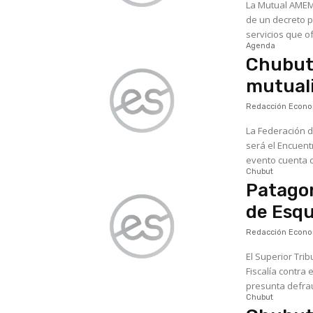
La Mutual AMEM 
de un decreto p
servicios que of
Agenda
Chubut 
mutuali
Redacción Econom
La Federación d
será el Encuentr
evento cuenta co
Chubut
Patagon
de Esqu
Redacción Econom
El Superior Tri
Fiscalía contra
presunta defrau
Chubut