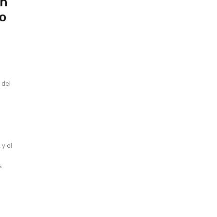
ón
o
y el
s