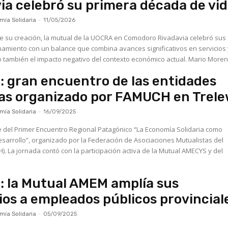
ia celebró su primera década de vi
ía Solidaria
-
11/05/2026
 su creación, la mutual de la UOCRA en Comodoro Rivadavia celebró sus 
amiento con un balance que combina avances significativos en servicios 
beneficios, pero también el impacto negativo del contexto económico actua
 gran encuentro de las entidades
ias organizado por FAMUCH en Trel
ía Solidaria
-
16/09/2025
 del Primer Encuentro Regional Patagónico “La Economía Solidaria como
esarrollo”, organizado por la Federación de Asociaciones Mutualistas del
. La jornada contó con la participación activa de la Mutual AMECYS y del
 la Mutual AMEM amplía sus
ios a empleados públicos provincial
ía Solidaria
-
05/09/2025