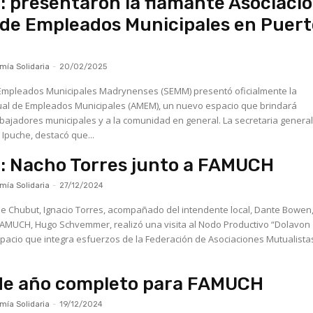
 presentaron la flamante Asociaci
de Empleados Municipales en Puert
ía Solidaria
-
20/02/2025
e Empleados Municipales Madrynenses (SEMM) presentó oficialmente la
ual de Empleados Municipales (AMEM), un nuevo espacio que brindará
ores municipales y a la comunidad en general. La secretaria general del
Ipuche, destacó que...
: Nacho Torres junto a FAMUCH
ía Solidaria
-
27/12/2024
e Chubut, Ignacio Torres, acompañado del intendente local, Dante Bowen, 
FAMUCH, Hugo Schvemmer, realizó una visita al Nodo Productivo “Dolavon
pacio que integra esfuerzos de la Federación de Asociaciones Mutualista
 de año completo para FAMUCH
ía Solidaria
-
19/12/2024