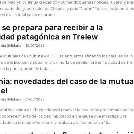
de Madryn continúa creciendo y sumando buenas noticias. A partir de la 
or parte del gobernador de Chubut, Ignacio “Nacho” Torres, los beneficios
rece la mutual ya no estarán...
se prepara para recibir a la
dad patagónica en Trelew
ía Solidaria
-
16/07/2025
e Mutuales de Chubut (FAMUCH) se encuentra afinando los detalles de lo
o de la Economía Social, el próximo 12 de septiembre en la ciudad de Trelew
n la participación de todas...
ia: novedades del caso de la mutua
el
ía Solidaria
-
31/03/2025
bunal de Justicia de Chubut deberá resolver la apelación presentada por la
 el sobreseimiento de los tres imputados en la causa que investiga una
dación a la mutual Aonikenk, vinculada a la Cooperativa 16...