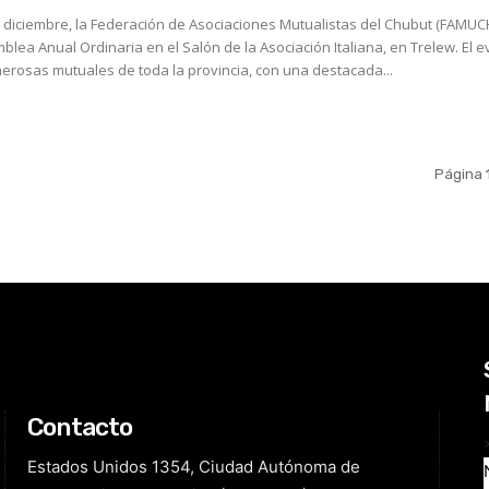
 diciembre, la Federación de Asociaciones Mutualistas del Chubut (FAMUC
ea Anual Ordinaria en el Salón de la Asociación Italiana, en Trelew. El evento
rosas mutuales de toda la provincia, con una destacada...
Página 
Contacto
Estados Unidos 1354, Ciudad Autónoma de