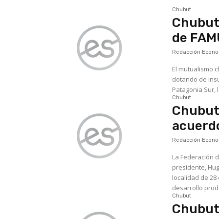
Chubut
Chubut:
de FA
Redacción Econom
El mutualismo c
dotando de insumos y capacid
Patagonia Sur, 
Chubut
Chubut:
acuerdo
Redacción Econom
La Federación d
presidente, Hug
localidad de 28 
desarrollo produ
Chubut
Chubut: