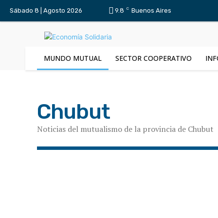
C
Sábado 8 | Agosto 2026
9.8
Buenos Aires
MUNDO MUTUAL
SECTOR COOPERATIVO
INF
Chubut
Noticias del mutualismo de la provincia de Chubut
Buenos Aires
CABA
Catamarca
Centenarias
Farmacia
Federaciones Mutuales
Formosa
Géne
MundoMutual Revista
Neuquén
Proveeduría
Río
Subsidios
Tierra del Fuego
Tucumán
Turismo