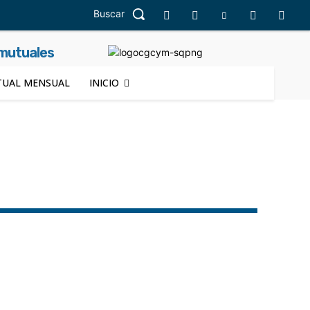
Buscar
 mutuales
UAL MENSUAL
INICIO
s
Córdoba
Corrientes
Educación
Entre Ríos
La Pampa
La Rioja
Mendoza
Misiones
Cruz
Santa Fe
Santiago del Estero
Sepelio