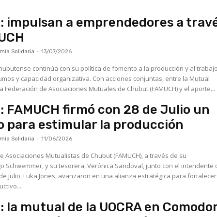
 impulsan a emprendedores a trav
MUCH
ía Solidaria
-
13/07/2026
hubutense continúa con su política de fomento a la producción y al trabajo
ad organizativa. Con acciones conjuntas, entre la Mutual
la Federación de Asociaciones Mutuales de Chubut (FAMUCH) y el aporte...
 FAMUCH firmó con 28 de Julio un
 para estimular la producción
ía Solidaria
-
11/06/2026
e Asociaciones Mutualistas de Chubut (FAMUCH), a través de su
o Schwemmer, y su tesorera, Verónica Sandoval, junto con el intendente 
de Julio, Luka Jones, avanzaron en una alianza estratégica para fortalecer
ctivo...
 la mutual de la UOCRA en Comodo