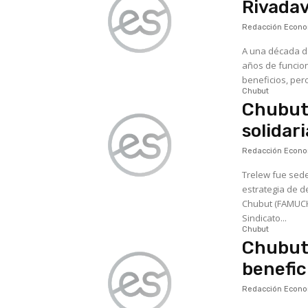
Rivadav
Redacción Econom
A una década de
años de funcion
Chubut
Chubut:
solidar
Redacción Econom
Trelew fue sede
estrategia de d
Chubut (FAMUCH)
Sindicato...
Chubut
Chubut:
benefic
Redacción Econom