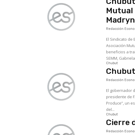
Chubut:
Mutual 
Madryn
Redacción Econom
El Sindicato d
Asociación Mut
beneficios a trabajad
SEMM, Gabriela 
Chubut
Chubut
Redacción Econom
El gobernador d
presidente de 
Produce”, un es
del...
Chubut
Cierre
Redacción Econom