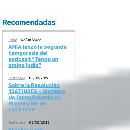
Recomendadas
CABA
06/08/2026
AMIA lanzó la segunda
temporada del
podcast “Tengo un
amigo judío”
Destacada
05/08/2026
Sobre la Resolución
1567 INAES – Sistema
de Cumplimiento en
Prevención de
LA/FT/FP
Destacada
06/08/2026
El eclipse del