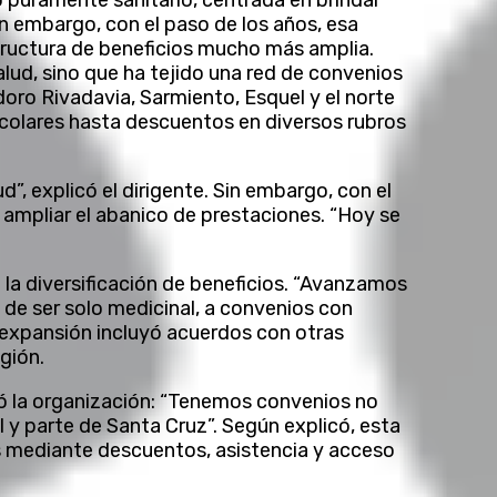
o puramente sanitario, centrada en brindar
in embargo, con el paso de los años, esa
structura de beneficios mucho más amplia.
lud, sino que ha tejido una red de convenios
oro Rivadavia, Sarmiento, Esquel y el norte
escolares hasta descuentos en diversos rubros
d”, explicó el dirigente. Sin embargo, con el
ó ampliar el abanico de prestaciones. “Hoy se
 la diversificación de beneficios. “Avanzamos
de ser solo medicinal, a convenios con
ta expansión incluyó acuerdos con otras
gión.
gró la organización: “Tenemos convenios no
y parte de Santa Cruz”. Según explicó, esta
dos mediante descuentos, asistencia y acceso