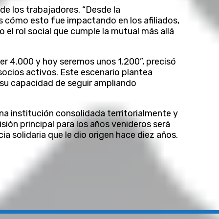
de los trabajadores. “Desde la
s cómo esto fue impactando en los afiliados,
 el rol social que cumple la mutual más allá
ser 4.000 y hoy seremos unos 1.200”, precisó
socios activos. Este escenario plantea
y su capacidad de seguir ampliando
a institución consolidada territorialmente y
sión principal para los años venideros será
ia solidaria que le dio origen hace diez años.