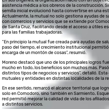
En sus orígenes, la organización nació con un objetiv
asistencia médica a los obreros de la construcción. S
semilla inicial evolucionó hasta convertirse en una e
Actualmente, la mutual no solo gestiona ayudas de sa
con comercios y servicios que se extiende por Comod
de Santa Cruz, facilitando desde el acceso a útiles 
para las familias trabajadoras.
“En principio la mutual fue creada para ayudas de salu
paso del tiempo, el crecimiento institucional permiti
encarga de un montón de cosas”, resumió.
Moreno destacó que uno de los principales logros fue
mucho en todo, los beneficios son muchos más. Pasó 
distintos tipos de negocios y servicios”, detalló. Es
mutuales y entidades en distintas localidades de la re
En ese sentido, remarcó el alcance territorial que lo
solo en Comodoro, sino también en Sarmiento, Esquel 
red permitió mejorar la calidad de vida de los afilia
a distintos servicios.