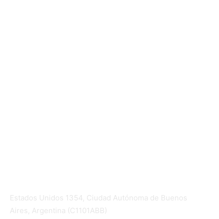
Mundo Mutual
Sector Cooperativo
Informe de gestión
Informe de gestión mutual
Informe de gestión cooperativa
Suscripción Premium
Mundo Mutual mensual
Inicio
Ingresar
Quiénes somos
Política editorial y correcciones
Contacto
Estados Unidos 1354, Ciudad Autónoma de Buenos
Aires, Argentina (C1101ABB)