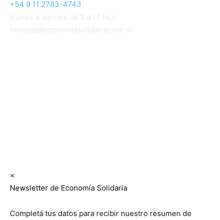
+54 9 11 2783-4743
(Lunes a viernes de 9 a 17 hs.)
noticias@economiasolidaria.com.ar
Los periódicos Economía Solidaria y Mundo Mutual
son publicaciones del Colegio de Graduados en
Cooperativismo y Mutualismo
(
CGCyM
)
. Gestión
editorial y comercial:
Interconexión CTL
Suscribite GRATIS ↓ a nuestro
Newsletter semanal
×
Newsletter de Economía Solidaria
Completá tus datos para recibir nuestro resumen de