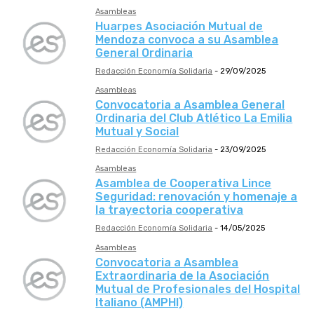
Asambleas
Huarpes Asociación Mutual de
Mendoza convoca a su Asamblea
General Ordinaria
Redacción Economía Solidaria
-
29/09/2025
Asambleas
Convocatoria a Asamblea General
Ordinaria del Club Atlético La Emilia
Mutual y Social
Redacción Economía Solidaria
-
23/09/2025
Asambleas
Asamblea de Cooperativa Lince
Seguridad: renovación y homenaje a
la trayectoria cooperativa
Redacción Economía Solidaria
-
14/05/2025
Asambleas
Convocatoria a Asamblea
Extraordinaria de la Asociación
Mutual de Profesionales del Hospital
Italiano (AMPHI)