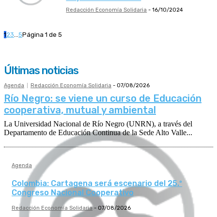
Redacción Economía Solidaria
-
16/10/2024
1
2
3
...
5
Página 1 de 5
Últimas noticias
Agenda
Redacción Economía Solidaria
-
07/08/2026
Río Negro: se viene un curso de Educación
cooperativa, mutual y ambiental
La Universidad Nacional de Río Negro (UNRN), a través del
Departamento de Educación Continua de la Sede Alto Valle...
Agenda
Colombia: Cartagena será escenario del 25.º
Congreso Nacional Cooperativo
Redacción Economía Solidaria
-
07/08/2026