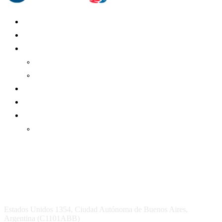
Mundo Mutual
Sector Cooperativo
Informe de gestión
Informe de gestión mutual
Informe de gestión cooperativa
Suscripción Premium
Mundo Mutual mensual
Inicio
Ingresar
Quiénes somos
Política editorial y correcciones
Contacto
Estados Unidos 1354, Ciudad Autónoma de Buenos Aires,
Argentina (C1101ABB)