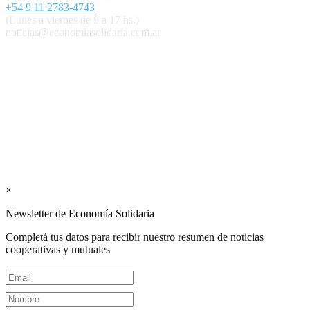
+54 9 11 2783-4743
(Lunes a viernes de 9 a 17 hs.)
noticias@economiasolidaria.com.ar
Los periódicos Economía Solidaria y Mundo Mutual son
publicaciones del Colegio de Graduados en Cooperativismo y
Mutualismo
(
CGCyM
)
. Gestión editorial y comercial:
Interconexión CTL
Suscribite GRATIS ↓ a nuestro
Newsletter semanal
×
Newsletter de Economía Solidaria
Completá tus datos para recibir nuestro resumen de noticias
cooperativas y mutuales