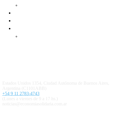
Informe de gestión cooperativa
Suscripción Premium
Mundo Mutual mensual
Inicio
Ingresar
Quiénes somos
Política editorial y correcciones
Contacto
Estados Unidos 1354, Ciudad Autónoma de Buenos Aires,
Argentina (C1101ABB)
+54 9 11 2783-4743
(Lunes a viernes de 9 a 17 hs.)
noticias@economiasolidaria.com.ar
Los periódicos Economía Solidaria y Mundo Mutual son
publicaciones del Colegio de Graduados en Cooperativismo y
Mutualismo
(
CGCyM
)
. Gestión editorial y comercial: