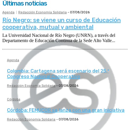
Últimas noticias
Agenda
Redacción Economía Solidaria
-
07/08/2026
Río Negro: se viene un curso de Educación
cooperativa, mutual y ambiental
La Universidad Nacional de Río Negro (UNRN), a través del
Departamento de Educación Continua de la Sede Alto Valle...
Agenda
Colombia: Cartagena será escenario del 25.º
Congreso Nacional Cooperativo
Redacción Economía Solidaria
-
07/08/2026
Córdoba
Córdoba: FEMUCOR se lanza con una gran iniciativa
Redacción Economía Solidaria
-
07/08/2026