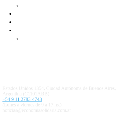
Informe de gestión cooperativa
Suscripción Premium
Mundo Mutual mensual
Inicio
Ingresar
Quiénes somos
Política editorial y correcciones
Contacto
Estados Unidos 1354, Ciudad Autónoma de Buenos Aires,
Argentina (C1101ABB)
+54 9 11 2783-4743
(Lunes a viernes de 9 a 17 hs.)
noticias@economiasolidaria.com.ar
Los periódicos Economía Solidaria y Mundo Mutual son
publicaciones del Colegio de Graduados en Cooperativismo y
Mutualismo
(
CGCyM
)
. Gestión editorial y comercial: