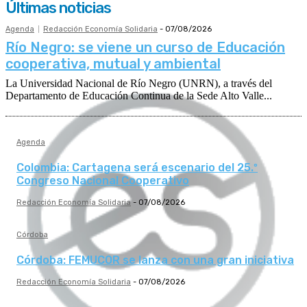
Últimas noticias
Agenda
Redacción Economía Solidaria
-
07/08/2026
Río Negro: se viene un curso de Educación
cooperativa, mutual y ambiental
La Universidad Nacional de Río Negro (UNRN), a través del
Departamento de Educación Continua de la Sede Alto Valle...
Agenda
Colombia: Cartagena será escenario del 25.º
Congreso Nacional Cooperativo
Redacción Economía Solidaria
-
07/08/2026
Córdoba
Córdoba: FEMUCOR se lanza con una gran iniciativa
Redacción Economía Solidaria
-
07/08/2026