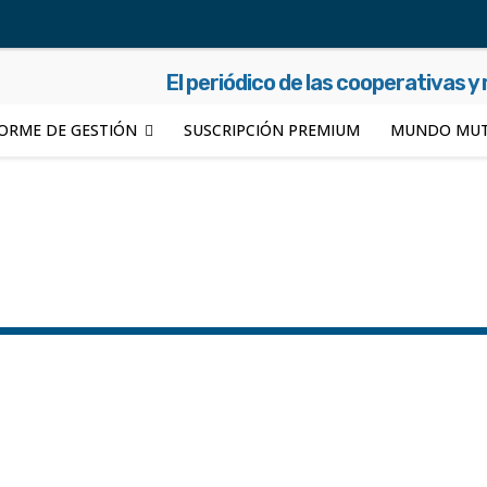
El periódico de las cooperativas y
ORME DE GESTIÓN
SUSCRIPCIÓN PREMIUM
MUNDO MUT
Chaco
Chubut
Código de descuento
Colectividades
Confe
rmosa
Género
Impreso
Integración
Internacional
Jujuy
duría
Río Negro
SAEM
Salta
Salud
San Juan
San Lu
Vivienda