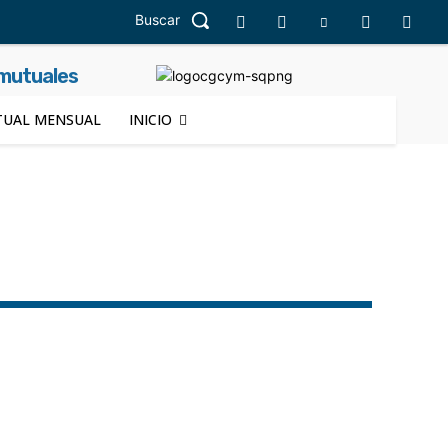
Buscar
 mutuales
UAL MENSUAL
INICIO
deraciones
Córdoba
Corrientes
Educación
Juventud
La Pampa
La Rioja
Mendoza
is
Santa Cruz
Santa Fe
Santiago del Estero