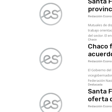
Santa F
provinc
Redacción Econom
Mutuales de dis
trabajo orienta
del se
Chaco
Chaco f
acuerd
Redacción Econom
El Gobierno del 
vicegobernadora
Federación Naci
Destacada
Santa F
oferta 
Redacción Econom