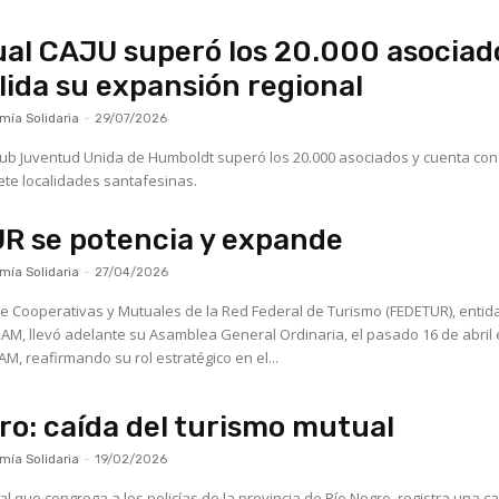
al CAJU superó los 20.000 asociad
lida su expansión regional
ía Solidaria
-
29/07/2026
lub Juventud Unida de Humboldt superó los 20.000 asociados y cuenta con
ete localidades santafesinas.
R se potencia y expande
ía Solidaria
-
27/04/2026
e Cooperativas y Mutuales de la Red Federal de Turismo (FEDETUR), entid
M, llevó adelante su Asamblea General Ordinaria, el pasado 16 de abril 
M, reafirmando su rol estratégico en el...
ro: caída del turismo mutual
ía Solidaria
-
19/02/2026
l que congrega a los policías de la provincia de Río Negro, registra una c