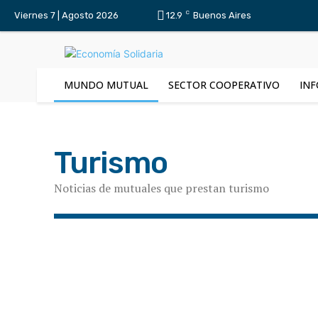
C
Viernes 7 | Agosto 2026
12.9
Buenos Aires
MUNDO MUTUAL
SECTOR COOPERATIVO
INF
Turismo
Noticias de mutuales que prestan turismo
Buenos Aires
CABA
Catamarca
Centenarias
Entre Ríos
Farmacia
Federaciones Mutuales
Fo
Misiones
MundoMutual Revista
Neuquén
Provee
Sepelio
Subsidios
Tierra del Fuego
Tucumán