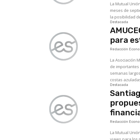
La Mutual Unión
meses de septie
la posibilidad d
Destacada
AMUCEC
para e
Redacción Econom
La Asociación 
de importantes 
semanas largos de ensue
costas azuladas
Destacada
Santiag
propues
financi
Redacción Econom
La Mutual Unión
viajes para los