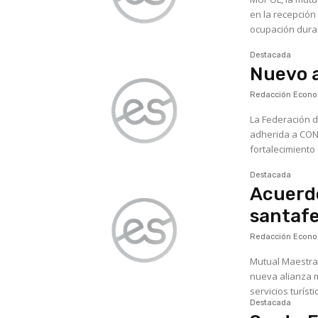
en la recepción de asocia
ocupación durant
Destacada
Nuevo 
Redacción Econom
La Federación d
adherida a CON
fortalecimiento 
Destacada
Acuerdo
santafe
Redacción Econom
Mutual Maestra 
nueva alianza m
servicios turíst
Destacada