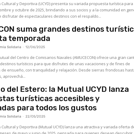
 Cultural y Deportiva (UCYD) presenta su variada propuesta turística para 
mbre y octubre de 2025, brindando a sus socios y a la comunidad en gen
e disfrutar de espectaculares destinos con el respaldo...
ON suma grandes destinos turístic
sta temporada
ía Solidaria
-
12/06/2025
Mutual del Centro de Comisarios Navales (AMUCECON) ofrece una gran can
destinos turísticos para que disfrutes de unas vacaciones y de fines de
ño, con tranquilidad y relajación. Desde sierras frondosas hasta
, aprovechá...
o del Estero: la Mutual UCYD lanza
tas turísticas accesibles y
adas para todos los gustos
ía Solidaria
-
22/05/2025
 Cultural y Deportiva (Mutual UCYD) lanza una atractiva y variada oferta d
 meses de mayo y junio de 2025, pensada para quienes desean descubrir