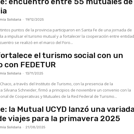
e: encuentro entre 55 mutuales de 
ia
ía Solidaria
-
19/12/2025
tintos puntos de la provincia participaron en Santa Fe de una jornada de
da a impulsar el turismo mutual y a fortalecer la cooperación entre entida
ctor. El encuentro se realizó en el marco del Foro...
ortalece el turismo social con un
o con FEDETUR
ía Solidaria
-
13/11/2025
Chaco, a través del Instituto de Turismo, con la presencia de la
 Silvana Schneider, firmó a principios de noviembre un convenio con la
onal de Cooperativas y Mutuales de la Red Federal de Turismo...
e: la Mutual UCYD lanzó una variad
de viajes para la primavera 2025
ía Solidaria
-
21/08/2025