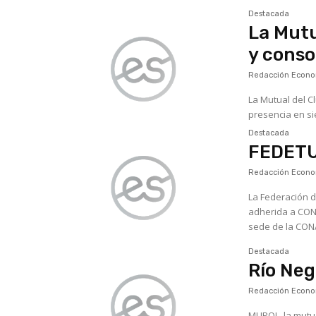
Destacada
La Mutu
y conso
Redacción Econom
La Mutual del C
presencia en si
Destacada
FEDETU
Redacción Econom
La Federación d
adherida a CONA
sede de la CONA
Destacada
Río Neg
Redacción Econom
MUPOL, la mutua