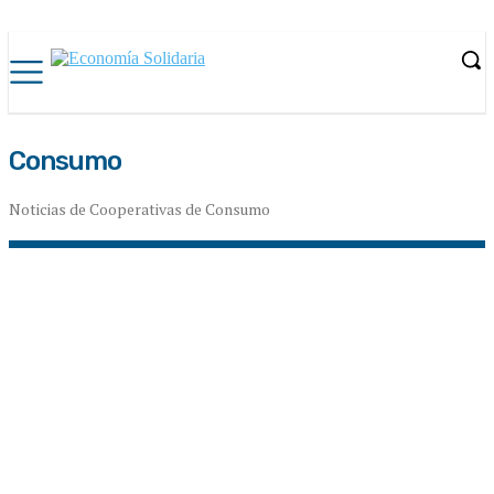
Consumo
Noticias de Cooperativas de Consumo
Agropecuarias
Buenos Aires
CABA
Catamarca
Chaco
Chubut
Confederaciones
Córdoba
Corrientes
Crédito