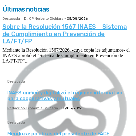
Últimas noticias
Destacada
Dr. CP Norberto Dichiara
-
05/08/2026
Sobre la Resolución 1567 INAES – Sistema
de Cumplimiento en Prevención de
LA/FT/FP
Mediante la Resolución 1567/2026, -cuya copia les adjuntamos- el
INAES aprobó el "Sistema de Cumplimiento en Prevención de
LA/FT/FP"...
Destacada
INAES unificó y digitalizó el régimen informativo
para cooperativas y mutuales
Redacción Economía Solidaria
-
05/08/2026
Destacada
Mendoza: palabras del presidente de FACE