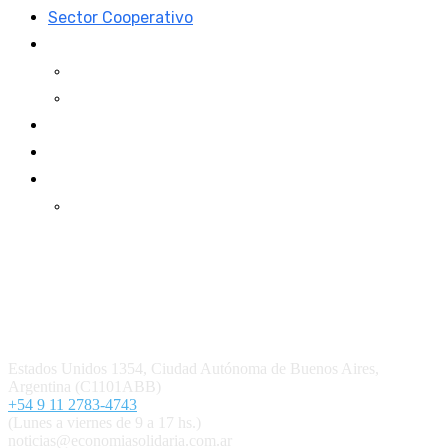
Sector Cooperativo
Informe de gestión
Informe de gestión mutual
Informe de gestión cooperativa
Suscripción Premium
Mundo Mutual mensual
Inicio
Ingresar
Quiénes somos
Política editorial y correcciones
Contacto
Estados Unidos 1354, Ciudad Autónoma de Buenos Aires,
Argentina (C1101ABB)
+54 9 11 2783-4743
(Lunes a viernes de 9 a 17 hs.)
noticias@economiasolidaria.com.ar