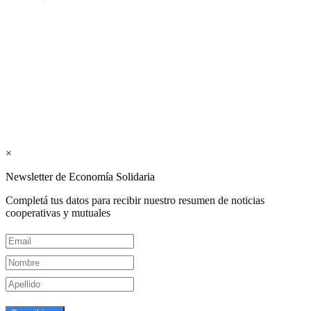
Los periódicos Economía Solidaria y Mundo Mutual son
publicaciones del Colegio de Graduados en Cooperativismo y
Mutualismo
(
CGCyM
)
. Gestión editorial y comercial:
Interconexión CTL
Suscribite GRATIS ↓ a nuestro
Newsletter semanal
×
Newsletter de Economía Solidaria
Completá tus datos para recibir nuestro resumen de noticias
cooperativas y mutuales