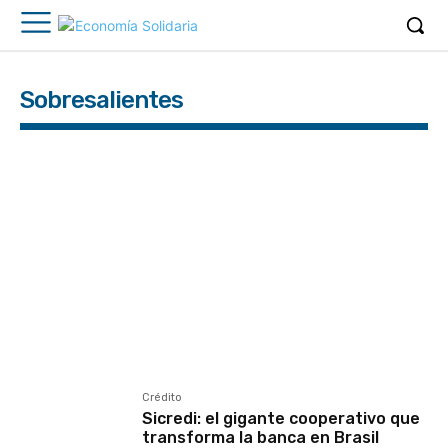
Sobresalientes
Agropecuarias
Buenos Aires
CABA
Catamarca
Chaco
Chubut
Confederaciones
Consumo
Córdoba
Corrientes
Crédito
Cuidados
Entre Ríos
Federaciones Cooperativas
Formosa
Género
Integración
Internacional
IT
Jujuy
Juventud
La Pampa
La Rioja
Mendoza
Misiones
Neuquén
Provisión de Servicios
Recuperadas
Río Negro
Salta
Salud
San Juan
San Luis
Santa Cruz
Santa Fe
Santiago del Estero
Seguro
Servicios Públicos
Tierra del Fuego
Trabajo
Tucumán
Vivienda
Crédito
Sicredi: el gigante cooperativo que
transforma la banca en Brasil