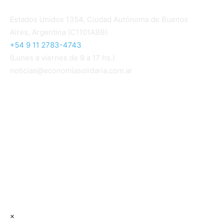
Contacto
Estados Unidos 1354, Ciudad Autónoma de Buenos
Aires, Argentina (C1101ABB)
+54 9 11 2783-4743
(Lunes a viernes de 9 a 17 hs.)
noticias@economiasolidaria.com.ar
Los periódicos Economía Solidaria y Mundo Mutual
son publicaciones del Colegio de Graduados en
Cooperativismo y Mutualismo
(
CGCyM
)
. Gestión
editorial y comercial:
Interconexión CTL
Suscribite GRATIS ↓ a nuestro
Newsletter semanal
×