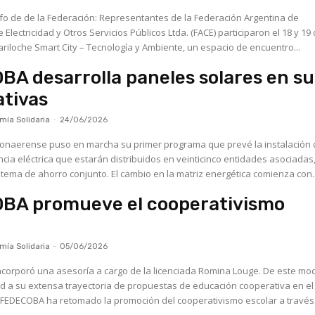
ión: Representantes de la Federación Argentina de
Electricidad y Otros Servicios Públicos Ltda. (FACE) participaron el 18 y 19
ariloche Smart City – Tecnología y Ambiente, un espacio de encuentro...
A desarrolla paneles solares en su
tivas
ía Solidaria
-
24/06/2026
bonaerense puso en marcha su primer programa que prevé la instalación 
cia eléctrica que estarán distribuidos en veinticinco entidades asociadas
mediante un sistema de ahorro conjunto. El cambio en la matriz energética comienza con.
BA promueve el cooperativismo
ía Solidaria
-
05/06/2026
ncorporó una asesoría a cargo de la licenciada Romina Louge. De este mo
d a su extensa trayectoria de propuestas de educación cooperativa en el
ámbito escolar. FEDECOBA ha retomado la promoción del cooperativismo escolar a través.