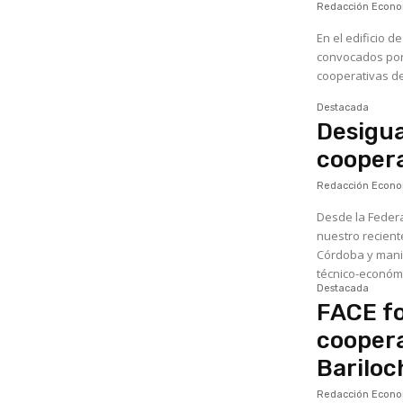
Redacción Econom
En el edificio d
convocados por 
cooperativas de 
Destacada
Desigua
coopera
Redacción Econom
Desde la Federa
nuestro recient
Córdoba y mani
técnico-económi
Destacada
FACE fo
coopera
Barilo
Redacción Econom