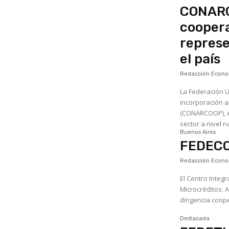
CONARCO
coopera
represe
el país
Redacción Econom
La Federación U
incorporación 
(CONARCOOP), en
Buenos Aires
FEDECO
Redacción Econom
El Centro Integ
Microcréditos. A
dirigencia coope
Destacada