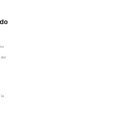
odo
 su
 del
 la