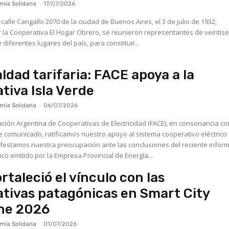
ía Solidaria
-
17/07/2026
e calle Cangallo 2070 de la ciudad de Buenos Aires, el 3 de julio de 1932,
la Cooperativa El Hogar Obrero, se reunieron representantes de veintise
diferentes lugares del país, para constituir...
ldad tarifaria: FACE apoya a la
tiva Isla Verde
ía Solidaria
-
06/07/2026
ción Argentina de Cooperativas de Electricidad (FACE), en consonancia co
e comunicado, ratificamos nuestro apoyo al sistema cooperativo eléctrico
festamos nuestra preocupación ante las conclusiones del reciente infor
co emitido por la Empresa Provincial de Energía...
rtaleció el vínculo con las
tivas patagónicas en Smart City
che 2026
ía Solidaria
-
01/07/2026