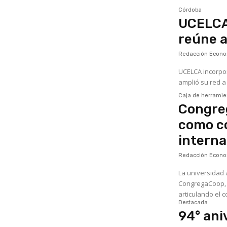
Córdoba
UCELCA 
reúne a
Redacción Econom
UCELCA incorpor
amplió su red a
Caja de herramie
Congre
como c
interna
Redacción Econom
La universidad 
CongregaCoop, u
articulando el c
Destacada
94° ani