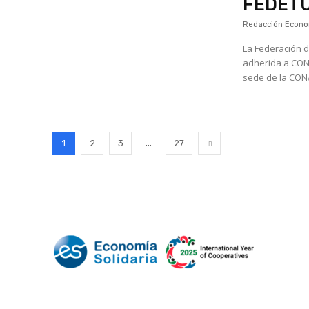
FEDETU
Redacción Econom
La Federación d
adherida a CONA
sede de la CONA
...
1
2
3
27
Mundo Mutual