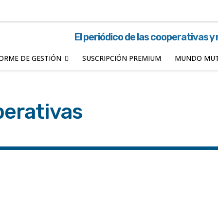
El periódico de las cooperativas y
ORME DE GESTIÓN
SUSCRIPCIÓN PREMIUM
MUNDO MUT
erativas
Chaco
Chubut
Confederaciones
Consumo
Córdoba
T
Jujuy
Juventud
La Pampa
La Rioja
Mendoza
Misio
n
San Luis
Santa Cruz
Santa Fe
Santiago del Estero
Se