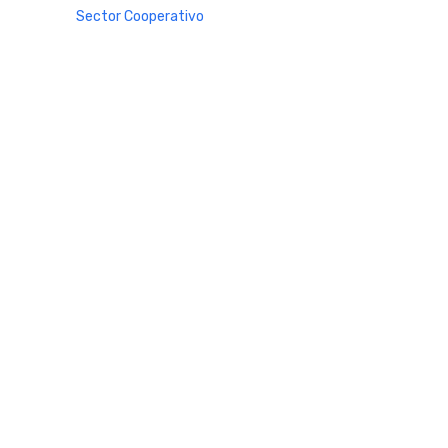
Sector Cooperativo
Informe de gestión
Informe de gestión mutual
Informe de gestión cooperativa
Suscripción Premium
Mundo Mutual mensual
Inicio
Ingresar
Quiénes somos
Política editorial y correcciones