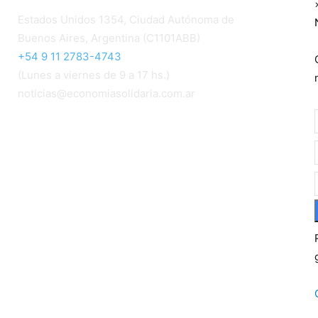
Estados Unidos 1354, Ciudad Autónoma de
Buenos Aires, Argentina (C1101ABB)
+54 9 11 2783-4743
(Lunes a viernes de 9 a 17 hs.)
noticias@economiasolidaria.com.ar
Los periódicos Economía Solidaria y Mundo
Mutual son publicaciones del Colegio de
Graduados en Cooperativismo y Mutualismo
(
CGCyM
)
. Gestión editorial y comercial:
Interconexión CTL