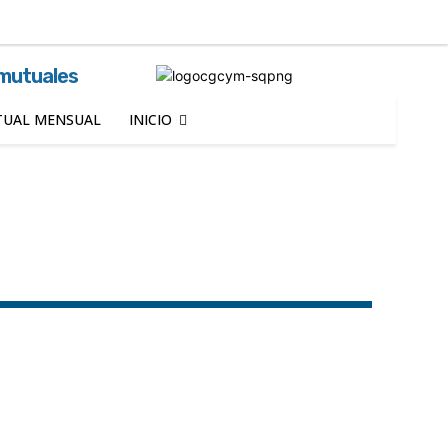
Buscar
 mutuales
UAL MENSUAL
INICIO
Corrientes
Crédito
Cuidados
Entre Ríos
nes
Neuquén
Provisión de Servicios
guro
Servicios Públicos
Sobresalientes