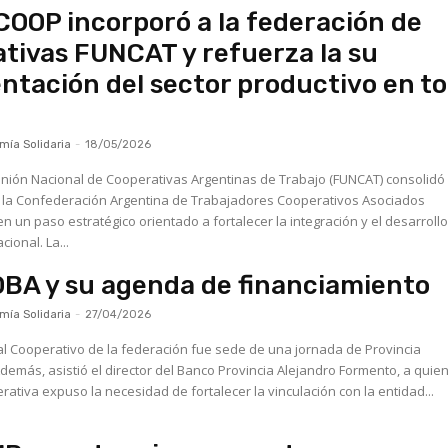
OP incorporó a la federación de
tivas FUNCAT y refuerza la su
ntación del sector productivo en t
ía Solidaria
-
18/05/2026
nión Nacional de Cooperativas Argentinas de Trabajo (FUNCAT) consolidó
a la Confederación Argentina de Trabajadores Cooperativos Asociados
 un paso estratégico orientado a fortalecer la integración y el desarrollo
sector a nivel nacional. La...
BA y su agenda de financiamiento
ía Solidaria
-
27/04/2026
ral Cooperativo de la federación fue sede de una jornada de Provincia
demás, asistió el director del Banco Provincia Alejandro Formento, a quien
rativa expuso la necesidad de fortalecer la vinculación con la entidad...