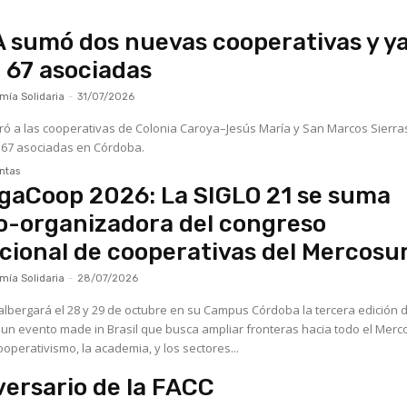
sumó dos nuevas cooperativas y y
 67 asociadas
ía Solidaria
-
31/07/2026
ó a las cooperativas de Colonia Caroya–Jesús María y San Marcos Sierras
 67 asociadas en Córdoba.
ntas
gaCoop 2026: La SIGLO 21 se suma
o-organizadora del congreso
cional de cooperativas del Mercosu
ía Solidaria
-
28/07/2026
albergará el 28 y 29 de octubre en su Campus Córdoba la tercera edición d
n evento made in Brasil que busca ampliar fronteras hacia todo el Merc
ooperativismo, la academia, y los sectores...
versario de la FACC