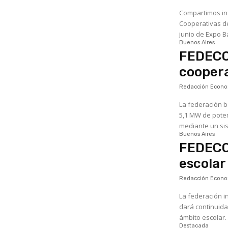
Compartimos info de de la Federac
Cooperativas de 
junio de Expo B
Buenos Aires
FEDECOB
coopera
Redacción Econom
La federación 
5,1 MW de poten
Buenos Aires
FEDECO
escolar
Redacción Econom
La federación i
dará continuida
Destacada