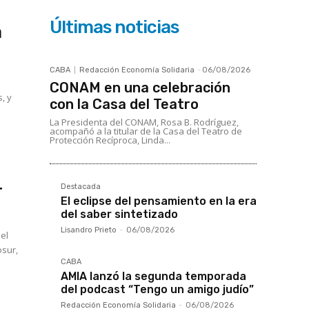
Últimas noticias
a
CABA
Redacción Economía Solidaria
-
06/08/2026
CONAM en una celebración
, y
con la Casa del Teatro
La Presidenta del CONAM, Rosa B. Rodríguez,
acompañó a la titular de la Casa del Teatro de
Protección Recíproca, Linda...
r
Destacada
El eclipse del pensamiento en la era
del saber sintetizado
Lisandro Prieto
-
06/08/2026
el
osur,
CABA
AMIA lanzó la segunda temporada
del podcast “Tengo un amigo judío”
Redacción Economía Solidaria
-
06/08/2026