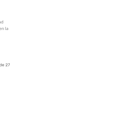
ad
en la
 de 27
Suscribite GRATIS ↓ a nuestro
Newsletter semanal