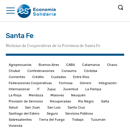
Santa Fe
Noticias de Cooperativas de la Provincia de Santa Fe
Agropecuarias
Buenos Aires
CABA
Catamarca
Chaco
Chubut
Confederaciones
Consumo
Córdoba
Corrientes
Crédito
Cuidados
Entre Ríos
Federaciones Cooperativas
Formosa
Género
Integración
Internacional
IT
Jujuy
Juventud
La Pampa
La Rioja
Mendoza
Misiones
Neuquén
Provisión de Servicios
Recuperadas
Río Negro
Salta
Salud
San Juan
San Luis
Santa Cruz
Santiago del Estero
Seguro
Servicios Públicos
Sobresalientes
Tierra del Fuego
Trabajo
Tucumán
Vivienda