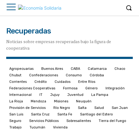
Recuperadas
Noticias sobre empresas recuperadas bajo la figura de
cooperativa
Agropecuarias
Buenos Aires
CABA
Catamarca
Chaco
Chubut
Confederaciones
Consumo
Córdoba
Corrientes
Crédito
Cuidados
Entre Ríos
Federaciones Cooperativas
Formosa
Género
Integración
Internacional
IT
Jujuy
Juventud
La Pampa
La Rioja
Mendoza
Misiones
Neuquén
Provisión de Servicios
Río Negro
Salta
Salud
San Juan
San Luis
Santa Cruz
Santa Fe
Santiago del Estero
Seguro
Servicios Públicos
Sobresalientes
Tierra del Fuego
Trabajo
Tucumán
Vivienda