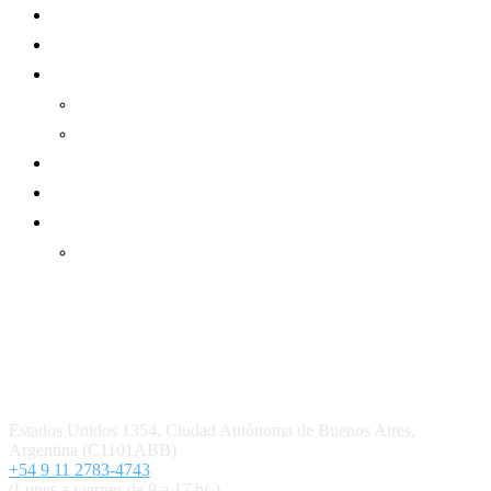
Mundo Mutual
Sector Cooperativo
Informe de gestión
Informe de gestión mutual
Informe de gestión cooperativa
Suscripción Premium
Mundo Mutual mensual
Inicio
Ingresar
Quiénes somos
Política editorial y correcciones
Contacto
Estados Unidos 1354, Ciudad Autónoma de Buenos Aires,
Argentina (C1101ABB)
+54 9 11 2783-4743
(Lunes a viernes de 9 a 17 hs.)