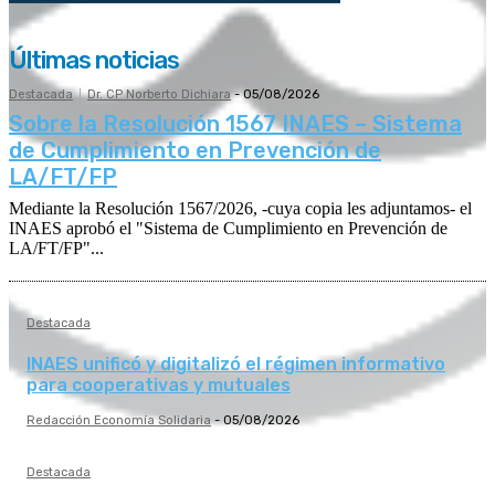
Últimas noticias
Destacada
Dr. CP Norberto Dichiara
-
05/08/2026
Sobre la Resolución 1567 INAES – Sistema
de Cumplimiento en Prevención de
LA/FT/FP
Mediante la Resolución 1567/2026, -cuya copia les adjuntamos- el
INAES aprobó el "Sistema de Cumplimiento en Prevención de
LA/FT/FP"...
Destacada
INAES unificó y digitalizó el régimen informativo
para cooperativas y mutuales
Redacción Economía Solidaria
-
05/08/2026
Destacada