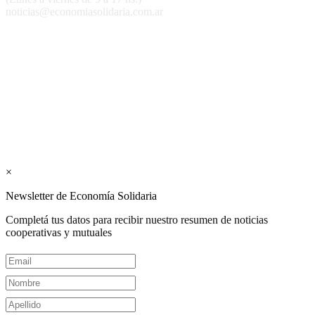
noticias@economiasolidaria.com.ar
Los periódicos Economía Solidaria y Mundo Mutual son
publicaciones del Colegio de Graduados en Cooperativismo y
Mutualismo
(
CGCyM
)
. Gestión editorial y comercial:
Interconexión CTL
Suscribite GRATIS ↓ a nuestro
Newsletter semanal
×
Newsletter de Economía Solidaria
Completá tus datos para recibir nuestro resumen de noticias
cooperativas y mutuales