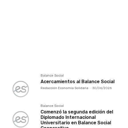
Género
Género
Impreso
INAES
INAES
INDEC
Informe de gestión
Informe de gestión cooperativa
Informe de gestión mutual
Informes parlamentarios
Innovación
Integración
Integración
Integración C&M
Internacional
Internacional
Internacional
Internacional
IT
Jujuy
Jujuy
Juventud
Juventud
La Pampa
La Pampa
La Rioja
La Rioja
Ley Nacional
Mendoza
Mendoza
Ministerio de Desarrollo Productivo
Ministerio de Economía
Ministerio de Educación
Ministerio de Salud
Ministerio de Trabajo de la Nación
Misiones
Misiones
Mundo Mutual
MundoMutual Revista
Mutual
Balance Social
Acercamientos al Balance Social
Redacción Economía Solidaria
-
30/06/2026
Balance Social
Comenzó la segunda edición del
Diplomado Internacional
Universitario en Balance Social