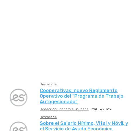
BCRA
ENARGAS
INAES
INDEC
Ley Nacional
Ministerio de Desarrollo Productivo
Ministerio de Economía
Ministerio de Educación
Ministerio de Salud
PEN
Provincia Buenos Aires
Santa Fe
SSSalud
UIF
Destacada
Cooperativas: nuevo Reglamento
Operativo del “Programa de Trabajo
Autogesionado”
Redacción Economía Solidaria
-
11/08/2023
Destacada
Sobre el Salario Mínimo, Vital y Móvil, y
el Servicio de Ayuda Económica