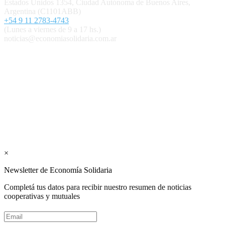
Estados Unidos 1354, Ciudad Autónoma de Buenos Aires,
Argentina (C1101ABB)
+54 9 11 2783-4743
(Lunes a viernes de 9 a 17 hs.)
noticias@economiasolidaria.com.ar
Los periódicos Economía Solidaria y Mundo Mutual son
publicaciones del Colegio de Graduados en Cooperativismo y
Mutualismo
(
CGCyM
)
. Gestión editorial y comercial:
Interconexión CTL
Suscribite GRATIS ↓ a nuestro
Newsletter semanal
×
Newsletter de Economía Solidaria
Completá tus datos para recibir nuestro resumen de noticias
cooperativas y mutuales