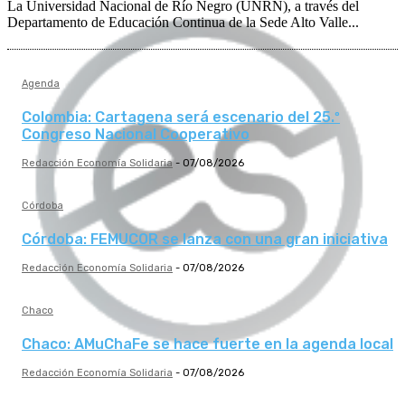
La Universidad Nacional de Río Negro (UNRN), a través del
Departamento de Educación Continua de la Sede Alto Valle...
Agenda
Colombia: Cartagena será escenario del 25.º
Congreso Nacional Cooperativo
Redacción Economía Solidaria
-
07/08/2026
Córdoba
Córdoba: FEMUCOR se lanza con una gran iniciativa
Redacción Economía Solidaria
-
07/08/2026
Chaco
Chaco: AMuChaFe se hace fuerte en la agenda local
Redacción Economía Solidaria
-
07/08/2026