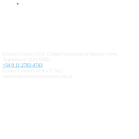
Ingresar
Quiénes somos
Política editorial y correcciones
Contacto
Estados Unidos 1354, Ciudad Autónoma de Buenos Aires,
Argentina (C1101ABB)
+54 9 11 2783-4743
(Lunes a viernes de 9 a 17 hs.)
noticias@economiasolidaria.com.ar
Los periódicos Economía Solidaria y Mundo Mutual son
publicaciones del Colegio de Graduados en Cooperativismo y
Mutualismo
(
CGCyM
)
. Gestión editorial y comercial:
Interconexión CTL
Suscribite GRATIS ↓ a nuestro