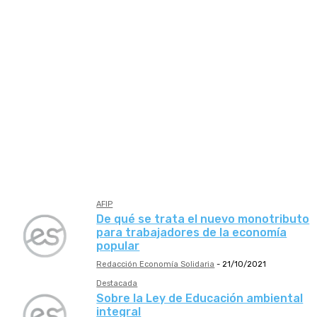
BCRA
ENARGAS
INAES
INDEC
Ministerio de Desarrollo Productivo
Ministerio de Economía
Ministerio de Educación
Ministerio de Salud
Ministerio de Trabajo de la Nación
PEN
Provincia Buenos Aires
Santa Fe
SSSalud
UIF
AFIP
De qué se trata el nuevo monotributo
para trabajadores de la economía
popular
Redacción Economía Solidaria
-
21/10/2021
Destacada
Sobre la Ley de Educación ambiental
integral