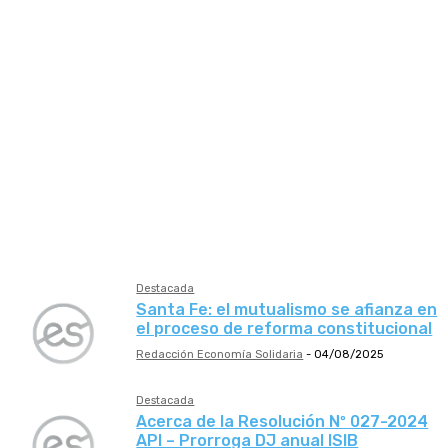
BCRA
ENARGAS
INAES
INDEC
Ley Nacional
Ministerio de Desarrollo Productivo
Ministerio de Economía
Ministerio de Educación
Ministerio de Salud
Ministerio de Trabajo de la Nación
PEN
Provincia Buenos Aires
SSSalud
UIF
Destacada
Santa Fe: el mutualismo se afianza en
el proceso de reforma constitucional
Redacción Economía Solidaria
-
04/08/2025
Destacada
Acerca de la Resolución Nº 027-2024
API – Prorroga DJ anual ISIB