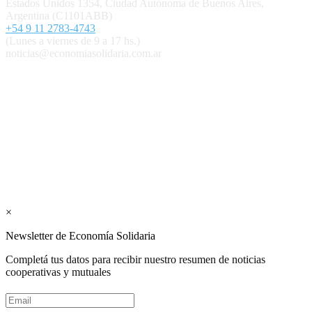
Estados Unidos 1354, Ciudad Autónoma de Buenos Aires,
Argentina (C1101ABB)
+54 9 11 2783-4743
(Lunes a viernes de 9 a 17 hs.)
noticias@economiasolidaria.com.ar
Los periódicos Economía Solidaria y Mundo Mutual son
publicaciones del Colegio de Graduados en Cooperativismo y
Mutualismo
(
CGCyM
)
. Gestión editorial y comercial:
Interconexión CTL
Suscribite GRATIS ↓ a nuestro
Newsletter semanal
×
Newsletter de Economía Solidaria
Completá tus datos para recibir nuestro resumen de noticias
cooperativas y mutuales