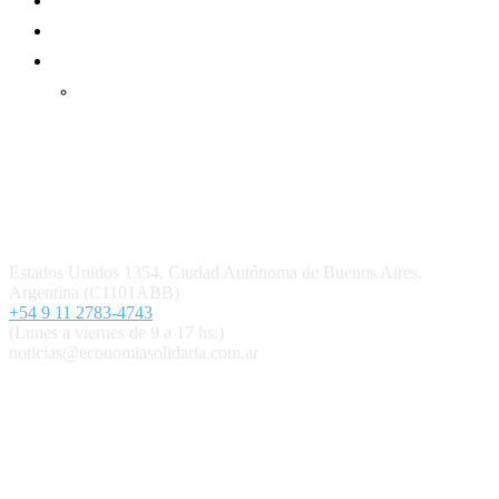
Suscripción Premium
Mundo Mutual mensual
Inicio
Ingresar
Quiénes somos
Política editorial y correcciones
Contacto
Estados Unidos 1354, Ciudad Autónoma de Buenos Aires,
Argentina (C1101ABB)
+54 9 11 2783-4743
(Lunes a viernes de 9 a 17 hs.)
noticias@economiasolidaria.com.ar
Los periódicos Economía Solidaria y Mundo Mutual son
publicaciones del Colegio de Graduados en Cooperativismo y
Mutualismo
(
CGCyM
)
. Gestión editorial y comercial:
Interconexión CTL