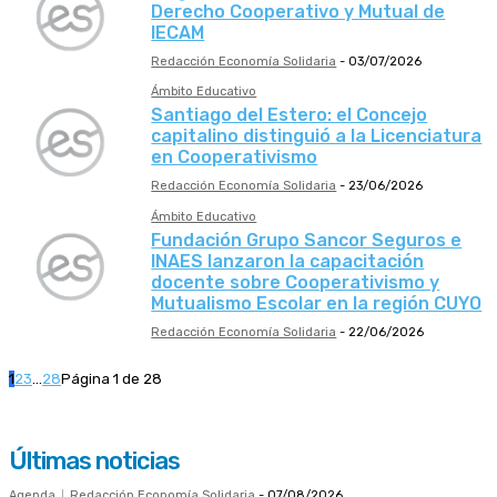
Derecho Cooperativo y Mutual de
IECAM
Redacción Economía Solidaria
-
03/07/2026
Ámbito Educativo
Santiago del Estero: el Concejo
capitalino distinguió a la Licenciatura
en Cooperativismo
Redacción Economía Solidaria
-
23/06/2026
Ámbito Educativo
Fundación Grupo Sancor Seguros e
INAES lanzaron la capacitación
docente sobre Cooperativismo y
Mutualismo Escolar en la región CUYO
Redacción Economía Solidaria
-
22/06/2026
1
2
3
...
28
Página 1 de 28
Últimas noticias
Agenda
Redacción Economía Solidaria
-
07/08/2026