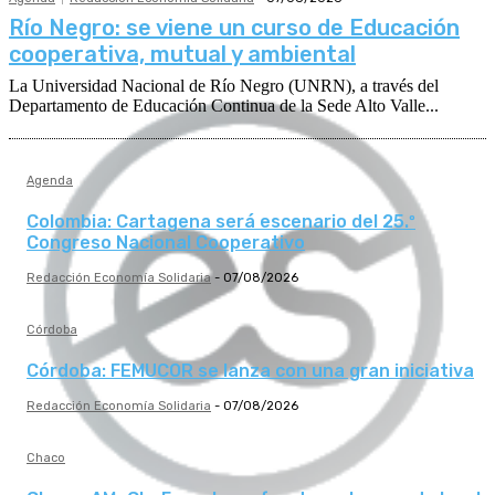
Río Negro: se viene un curso de Educación
cooperativa, mutual y ambiental
La Universidad Nacional de Río Negro (UNRN), a través del
Departamento de Educación Continua de la Sede Alto Valle...
Agenda
Colombia: Cartagena será escenario del 25.º
Congreso Nacional Cooperativo
Redacción Economía Solidaria
-
07/08/2026
Córdoba
Córdoba: FEMUCOR se lanza con una gran iniciativa
Redacción Economía Solidaria
-
07/08/2026
Chaco