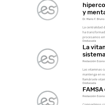
hiperco
y menta
Dr. Mario F. Bruno
La centralidad 
ha transformad
procesamos emoc
Destacada
La vita
sistem
Redacción Econom
Las vitaminas c
mantenga en equi
llamársele vita
Destacada
FAMSA c
Redacción Econom
Compartimos comunicado: Cada 3 de diciembre, cuando