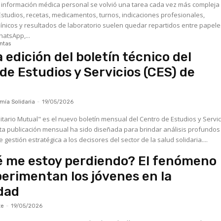
a información médica personal se volvió una tarea cada vez más compleja 
 Estudios, recetas, medicamentos, turnos, indicaciones profesionales,
ínicos y resultados de laboratorio suelen quedar repartidos entre papele
atsApp,...
ntas
 edición del boletín técnico del
de Estudios y Servicios (CES) de
ía Solidaria
-
19/05/2026
ario Mutual" es el nuevo boletín mensual del Centro de Estudios y Servic
gestión estratégica a los decisores del sector de la salud solidaria....
 me estoy perdiendo? El fenómeno
erimentan los jóvenes en la
dad
te
-
19/05/2026