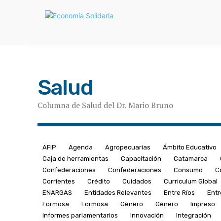
Salud
Columna de Salud del Dr. Mario Bruno
AFIP
Agenda
Agropecuarias
Ámbito Educativo
Caja de herramientas
Capacitación
Catamarca
Confederaciones
Confederaciones
Consumo
C
Corrientes
Crédito
Cuidados
Curriculum Global
ENARGAS
Entidades Relevantes
Entre Ríos
Entr
Formosa
Formosa
Género
Género
Impreso
Informes parlamentarios
Innovación
Integración