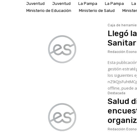
Juventud
Juventud
La Pampa
La Pampa
La 
Ministerio de Educación
Ministerio de Salud
Ministe
Caja de herramie
Llegó l
Sanitar
Redacción Econom
Esta publicació
gestión estratég
los siguientes ejes centrales: https://driv
nZ9iQJsFuhtMCpX/view?utm_admin
offline, puede a
Destacada
Salud di
encuest
organiz
Redacción Econom