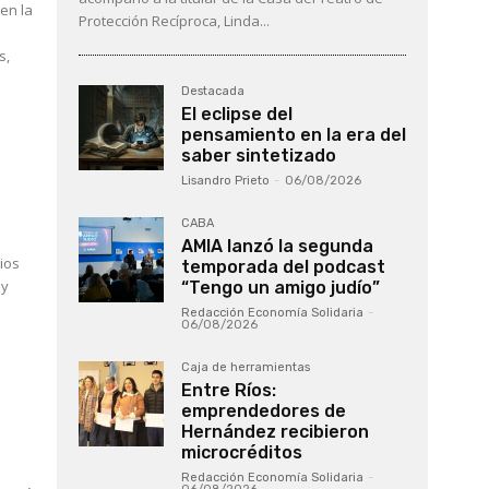
en la
Protección Recíproca, Linda...
s,
Destacada
El eclipse del
pensamiento en la era del
saber sintetizado
Lisandro Prieto
-
06/08/2026
CABA
AMIA lanzó la segunda
ios
temporada del podcast
“Tengo un amigo judío”
Redacción Economía Solidaria
-
06/08/2026
Caja de herramientas
Entre Ríos:
emprendedores de
Hernández recibieron
microcréditos
Redacción Economía Solidaria
-