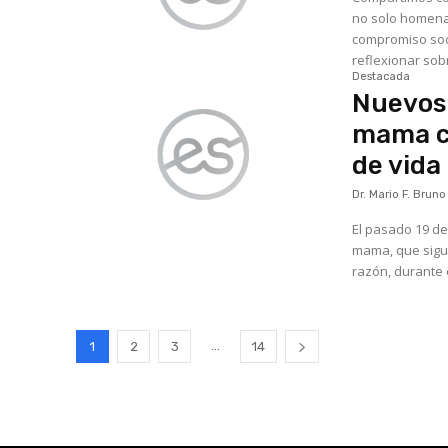
no solo homena
compromiso soci
reflexionar sobr
Destacada
Nuevos 
mama ca
de vida
Dr. Mario F. Bruno
El pasado 19 de
mama, que sigue
razón, durante 
...
1
2
3
14