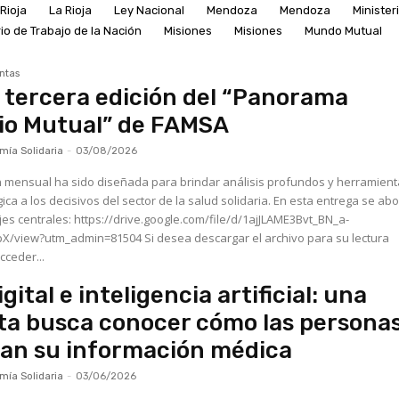
Rioja
La Rioja
Ley Nacional
Mendoza
Mendoza
Minister
rio de Trabajo de la Nación
Misiones
Misiones
Mundo Mutual
ntas
a tercera edición del “Panorama
io Mutual” de FAMSA
ía Solidaria
-
03/08/2026
n mensual ha sido diseñada para brindar análisis profundos y herramient
ica a los decisivos del sector de la salud solidaria. En esta entrega se ab
e.google.com/file/d/1ajJLAME3Bvt_BN_a-
=81504 Si desea descargar el archivo para su lectura
cceder...
gital e inteligencia artificial: una
a busca conocer cómo las persona
an su información médica
ía Solidaria
-
03/06/2026