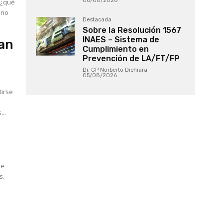
06/08/2026
 ¿qué
 no
Destacada
Sobre la Resolución 1567
INAES – Sistema de
tan
Cumplimiento en
Prevención de LA/FT/FP
Dr. CP Norberto Dichiara
-
05/08/2026
tirse
...
de
s.