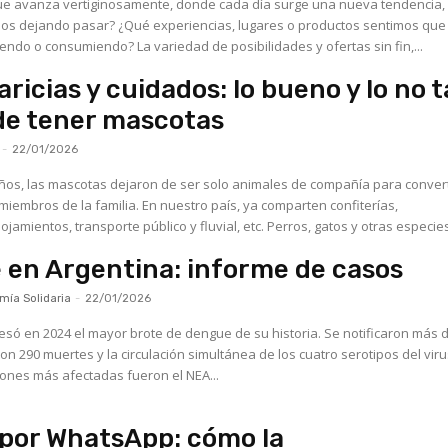
e avanza vertiginosamente, donde cada día surge una nueva tendencia,
mos dejando pasar? ¿Qué experiencias, lugares o productos sentimos que
estamos conociendo o consumiendo? La variedad de posibilidades y ofertas sin fin,...
aricias y cuidados: lo bueno y lo no 
de tener mascotas
-
22/01/2026
años, las mascotas dejaron de ser solo animales de compañía para conver
iembros de la familia. En nuestro país, ya comparten confiterías,
ojamientos, transporte público y fluvial, etc. Perros, gatos y otras especies
en Argentina: informe de casos
ía Solidaria
-
22/01/2026
esó en 2024 el mayor brote de dengue de su historia. Se notificaron más 
on 290 muertes y la circulación simultánea de los cuatro serotipos del viru
ones más afectadas fueron el NEA...
 por WhatsApp: cómo la