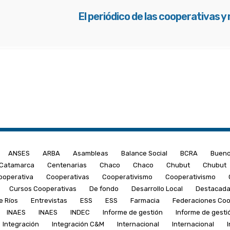
El periódico de las cooperativas y
ANSES
ARBA
Asambleas
Balance Social
BCRA
Bueno
Catamarca
Centenarias
Chaco
Chaco
Chubut
Chubut
ooperativa
Cooperativas
Cooperativismo
Cooperativismo
Cursos Cooperativas
De fondo
Desarrollo Local
Destacad
e Ríos
Entrevistas
ESS
ESS
Farmacia
Federaciones Coo
INAES
INAES
INDEC
Informe de gestión
Informe de gesti
Integración
Integración C&M
Internacional
Internacional