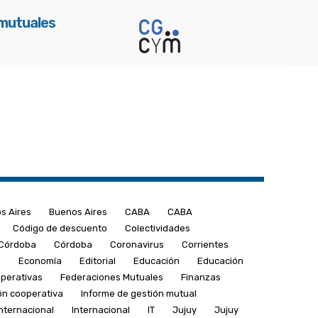
 mutuales
s Aires
Buenos Aires
CABA
CABA
Código de descuento
Colectividades
Córdoba
Córdoba
Coronavirus
Corrientes
a
Economía
Editorial
Educación
Educación
perativas
Federaciones Mutuales
Finanzas
ón cooperativa
Informe de gestión mutual
Internacional
Internacional
IT
Jujuy
Jujuy