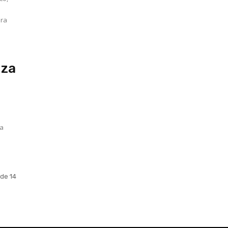
ara
nza
ta
 de 14