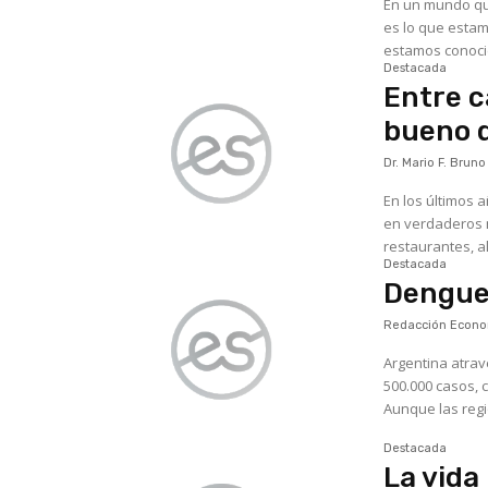
En un mundo qu
es lo que esta
Destacada
Entre c
bueno 
Dr. Mario F. Bruno
En los últimos 
en verdaderos m
restaurantes, al
Destacada
Dengue 
Redacción Econom
Argentina atrav
500.000 casos, c
Aunque las regi
Destacada
La vida