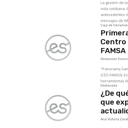
La gestión de l
vida cotidiana.
antecedentes cl
mensajes de Wh
Caja de herramie
Primera
Centro 
FAMSA
Redacción Econom
"Panorama Sanit
(CES-FAMSA). Esta publicación mensual ha sido diseñada para brindar análisis profundos y
herramientas de 
Destacada
¿De qué
que exp
actuali
Ana Victoria Zara