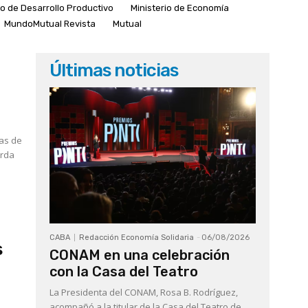
io de Desarrollo Productivo
Ministerio de Economía
MundoMutual Revista
Mutual
Últimas noticias
as de
orda
CABA
Redacción Economía Solidaria
-
06/08/2026
s
CONAM en una celebración
con la Casa del Teatro
La Presidenta del CONAM, Rosa B. Rodríguez,
acompañó a la titular de la Casa del Teatro de