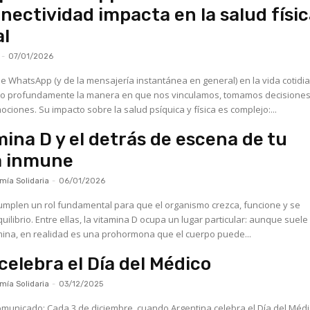
nectividad impacta en la salud físic
l
-
07/01/2026
de WhatsApp (y de la mensajería instantánea en general) en la vida cotidi
o profundamente la manera en que nos vinculamos, tomamos decisiones
iones. Su impacto sobre la salud psíquica y física es complejo:...
mina D y el detrás de escena de tu
a inmune
ía Solidaria
-
06/01/2026
umplen un rol fundamental para que el organismo crezca, funcione y se
librio. Entre ellas, la vitamina D ocupa un lugar particular: aunque suele
mina, en realidad es una prohormona que el cuerpo puede...
elebra el Día del Médico
ía Solidaria
-
03/12/2025
 Argentina celebra el Día del Médico,