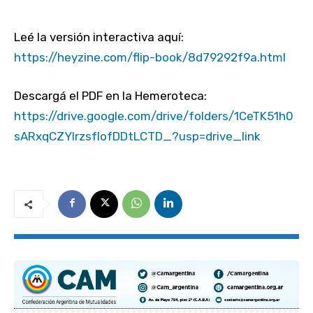
Leé la versión interactiva aquí:
https://heyzine.com/flip-book/8d79292f9a.html
Descargá el PDF en la Hemeroteca:
https://drive.google.com/drive/folders/1CeTK51h0
sARxqCZYIrzsfIofDDtLCTD_?usp=drive_link