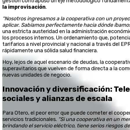
gestión contrapuso un eje metodológico fundament
la improvisación
.
“Nosotros ingresamos a la cooperativa con un proyec
aplicar. Sabíamos perfectamente hacia dónde íbamo
una estricta austeridad en la administración económic
los procesos internos. Un ordenamiento que, potenci
tarifarios a nivel provincial y nacional a través del EP
rápidamente una sólida salud financiera.
Hoy, lejos de aquel escenario de deudas, la cooperati
superavitarios que vuelven de forma directa a la co
nuevas unidades de negocio.
Innovación y diversificación: Tel
sociales y alianzas de escala
Para Otero, el peor error que puede cometer el coope
servicios tradicionales.
“Si una cooperativa en un me
brindando el servicio eléctrico, tiene serios riesgos 