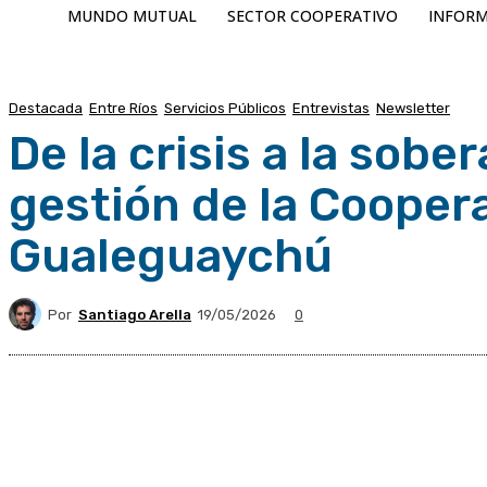
MUNDO MUTUAL
SECTOR COOPERATIVO
INFORM
Destacada
Entre Ríos
Servicios Públicos
Entrevistas
Newsletter
De la crisis a la sobe
gestión de la Coopera
Gualeguaychú
Por
Santiago Arella
19/05/2026
0