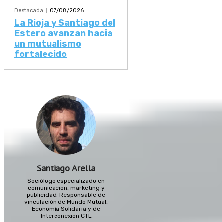
Destacada
03/08/2026
La Rioja y Santiago del
Estero avanzan hacia
un mutualismo
fortalecido
Santiago Arella
Sociólogo especializado en
comunicación, marketing y
publicidad. Responsable de
vinculación de Mundo Mutual,
Economía Solidaria y de
Interconexión CTL