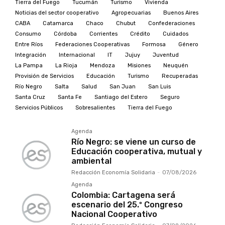
Tierra del Fuego
Tucumán
Turismo
Vivienda
Noticias del sector cooperativo
Agropecuarias
Buenos Aires
CABA
Catamarca
Chaco
Chubut
Confederaciones
Consumo
Córdoba
Corrientes
Crédito
Cuidados
Entre Ríos
Federaciones Cooperativas
Formosa
Género
Integración
Internacional
IT
Jujuy
Juventud
La Pampa
La Rioja
Mendoza
Misiones
Neuquén
Provisión de Servicios
Educación
Turismo
Recuperadas
Río Negro
Salta
Salud
San Juan
San Luis
Santa Cruz
Santa Fe
Santiago del Estero
Seguro
Servicios Públicos
Sobresalientes
Tierra del Fuego
Agenda
Río Negro: se viene un curso de
Educación cooperativa, mutual y
ambiental
Redacción Economía Solidaria
-
07/08/2026
Agenda
Colombia: Cartagena será
escenario del 25.º Congreso
Nacional Cooperativo