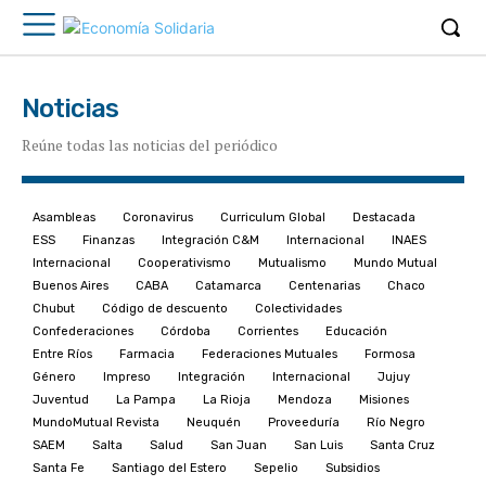
Noticias
Reúne todas las noticias del periódico
Asambleas
Coronavirus
Curriculum Global
Destacada
ESS
Finanzas
Integración C&M
Internacional
INAES
Internacional
Cooperativismo
Mutualismo
Mundo Mutual
Buenos Aires
CABA
Catamarca
Centenarias
Chaco
Chubut
Código de descuento
Colectividades
Confederaciones
Córdoba
Corrientes
Educación
Entre Ríos
Farmacia
Federaciones Mutuales
Formosa
Género
Impreso
Integración
Internacional
Jujuy
Juventud
La Pampa
La Rioja
Mendoza
Misiones
MundoMutual Revista
Neuquén
Proveeduría
Río Negro
SAEM
Salta
Salud
San Juan
San Luis
Santa Cruz
Santa Fe
Santiago del Estero
Sepelio
Subsidios