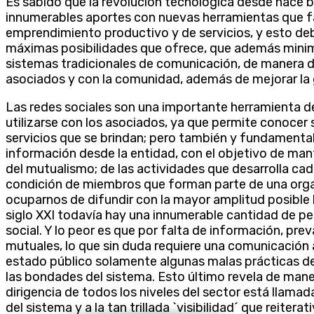
Es sabido que la revolución tecnológica desde hace 
innumerables aportes con nuevas herramientas que fac
emprendimiento productivo y de servicios, y esto de
máximas posibilidades que ofrece, que además minim
sistemas tradicionales de comunicación, de manera de 
asociados y con la comunidad, además de mejorar la 
Las redes sociales son una importante herramienta 
utilizarse con los asociados, ya que permite conocer 
servicios que se brindan; pero también y fundamental
información desde la entidad, con el objetivo de man
del mutualismo; de las actividades que desarrolla cad
condición de miembros que forman parte de una org
ocuparnos de difundir con la mayor amplitud posible 
siglo XXI todavía hay una innumerable cantidad de pe
social. Y lo peor es que por falta de información, pre
mutuales, lo que sin duda requiere una comunicación
estado público solamente algunas malas prácticas d
las bondades del sistema. Esto último revela de mane
dirigencia de todos los niveles del sector está llamad
del sistema y a la tan trillada `visibilidad´ que reit