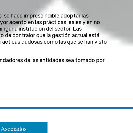
, se hace imprescindible adoptar las
or acento en las prácticas leales y en no
inguna institución del sector. Las
 de contralor que la gestión actual está
rácticas dudosas como las que se han visto
undadores de las entidades sea tomado por