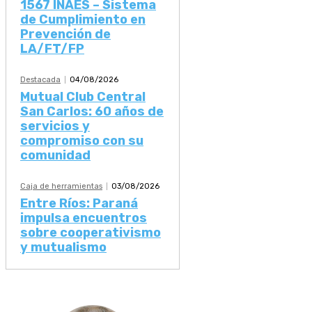
1567 INAES – Sistema
de Cumplimiento en
Prevención de
LA/FT/FP
Destacada
04/08/2026
Mutual Club Central
San Carlos: 60 años de
servicios y
compromiso con su
comunidad
Caja de herramientas
03/08/2026
Entre Ríos: Paraná
impulsa encuentros
sobre cooperativismo
y mutualismo