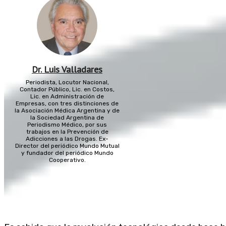
Dr. Luis Valladares
Periodista, Locutor Nacional,
Contador Público, Lic. en Costos,
Lic. en Administración de
Empresas, con tres distinciones de
la Asociación Médica Argentina y de
la Sociedad Argentina de
Periodismo Médico, por sus
trabajos en la Prevención de
Adicciones a las Drogas. Ex-
Director del periódico Mundo Mutual
y fundador del periódico Mundo
Cooperativo.