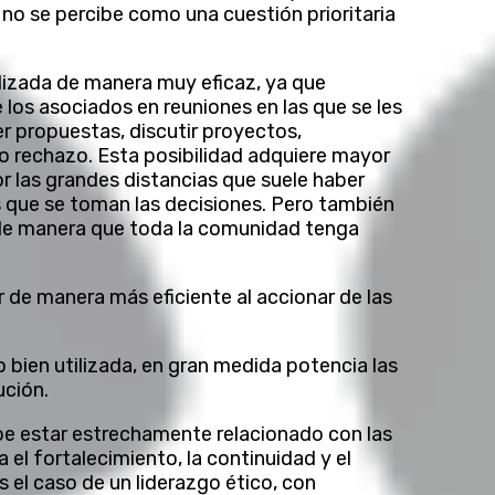
 no se percibe como una cuestión prioritaria
tilizada de manera muy eficaz, ya que
 los asociados en reuniones en las que se les
er propuestas, discutir proyectos,
o rechazo. Esta posibilidad adquiere mayor
r las grandes distancias que suele haber
os que se toman las decisiones. Pero también
 de manera que toda la comunidad tenga
de manera más eficiente al accionar de las
 bien utilizada, en gran medida potencia las
ución.
be estar estrechamente relacionado con las
 el fortalecimiento, la continuidad y el
 el caso de un liderazgo ético, con