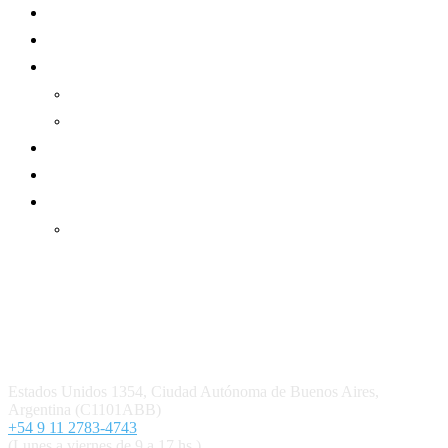
Mundo Mutual
Sector Cooperativo
Informe de gestión
Informe de gestión mutual
Informe de gestión cooperativa
Suscripción Premium
Mundo Mutual mensual
Inicio
Ingresar
Quiénes somos
Política editorial y correcciones
Contacto
Estados Unidos 1354, Ciudad Autónoma de Buenos Aires,
Argentina (C1101ABB)
+54 9 11 2783-4743
(Lunes a viernes de 9 a 17 hs.)