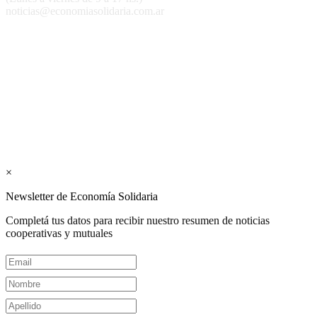
noticias@economiasolidaria.com.ar
Los periódicos Economía Solidaria y Mundo Mutual son
publicaciones del Colegio de Graduados en Cooperativismo y
Mutualismo
(
CGCyM
)
. Gestión editorial y comercial:
Interconexión CTL
Suscribite GRATIS ↓ a nuestro
Newsletter semanal
×
Newsletter de Economía Solidaria
Completá tus datos para recibir nuestro resumen de noticias
cooperativas y mutuales