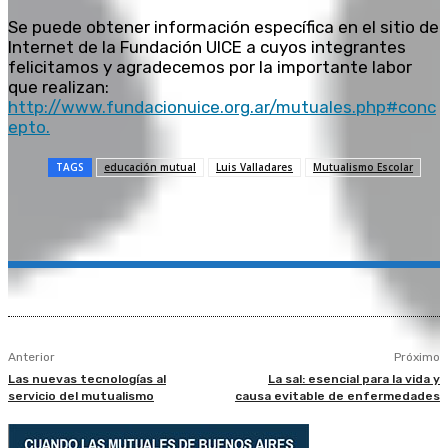
Se puede obtener información específica en el sitio de
Internet de la Fundación UICE a cuyos integrantes
felicitamos y agradecemos por la importante labor
que realizan:
http://www.fundacionuice.org.ar/mutuales.php#conc
epto.
TAGS
educación mutual
Luis Valladares
Mutualismo Escolar
Anterior
Próximo
Las nuevas tecnologías al
La sal: esencial para la vida y
servicio del mutualismo
causa evitable de enfermedades