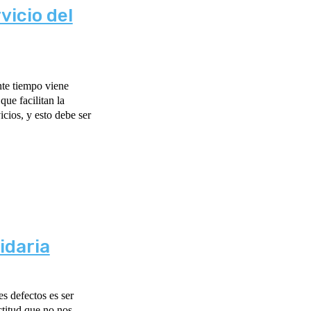
vicio del
nte tiempo viene
ue facilitan la
cios, y esto debe ser
idaria
s defectos es ser
ctitud que no nos