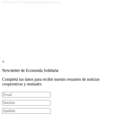
noticias@economiasolidaria.com.ar
Los periódicos Economía Solidaria y Mundo Mutual son
publicaciones del Colegio de Graduados en Cooperativismo y
Mutualismo
(
CGCyM
)
. Gestión editorial y comercial:
Interconexión CTL
Suscribite GRATIS ↓ a nuestro
Newsletter semanal
×
Newsletter de Economía Solidaria
Completá tus datos para recibir nuestro resumen de noticias
cooperativas y mutuales