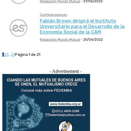
Redacción Mundo Mutual
-
27/06/2022
Confederaciones
Fabián Brown dirigirá el Instituto
Universitario para el Desarrollo de la
Economía Social de la CAM
Redacción Mundo Mutual
-
25/06/2022
1
2
3
...
21
Página 1 de 21
- Advertisement -