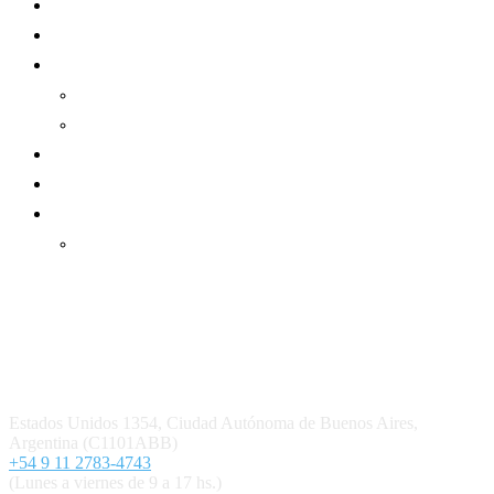
Mundo Mutual
Sector Cooperativo
Informe de gestión
Informe de gestión mutual
Informe de gestión cooperativa
Suscripción Premium
Mundo Mutual mensual
Inicio
Ingresar
Quiénes somos
Política editorial y correcciones
Contacto
Estados Unidos 1354, Ciudad Autónoma de Buenos Aires,
Argentina (C1101ABB)
+54 9 11 2783-4743
(Lunes a viernes de 9 a 17 hs.)