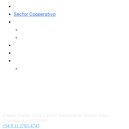
Mundo Mutual
Sector Cooperativo
Informe de gestión
Informe de gestión mutual
Informe de gestión cooperativa
Suscripción Premium
Mundo Mutual mensual
Inicio
Ingresar
Quiénes somos
Política editorial y correcciones
Contacto
Estados Unidos 1354, Ciudad Autónoma de Buenos Aires,
Argentina (C1101ABB)
+54 9 11 2783-4743