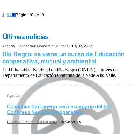
1
...
8
9
10
Página 10 de 10
Últimas noticias
Agenda
Redacción Economía Solidaria
-
07/08/2026
Río Negro: se viene un curso de Educación
cooperativa, mutual y ambiental
La Universidad Nacional de Río Negro (UNRN), a través del
Departamento de Educación Continua de la Sede Alto Valle...
Agenda
Colombia: Cartagena será escenario del 25.º
Congreso Nacional Cooperativo
Redacción Economía Solidaria
-
07/08/2026