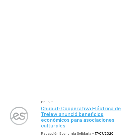
Provisión de Servicios
Recuperadas
Río Negro
Salta
Salud
San Juan
San Luis
Santa Cruz
Santa Fe
Santiago del Estero
Seguro
Servicios Públicos
Sobresalientes
Tierra del Fuego
Trabajo
Tucumán
Vivienda
Chubut
Chubut: Cooperativa Eléctrica de
Trelew anunció beneficios
económicos para asociaciones
culturales
Redacción Economía Solidaria
-
17/07/2020