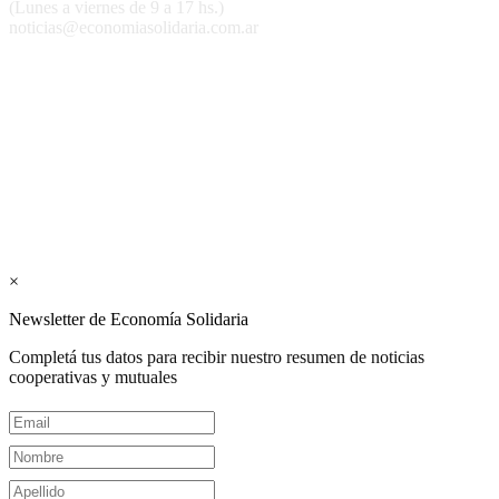
(Lunes a viernes de 9 a 17 hs.)
noticias@economiasolidaria.com.ar
Los periódicos Economía Solidaria y Mundo Mutual son
publicaciones del Colegio de Graduados en Cooperativismo y
Mutualismo
(
CGCyM
)
. Gestión editorial y comercial:
Interconexión CTL
Suscribite GRATIS ↓ a nuestro
Newsletter semanal
×
Newsletter de Economía Solidaria
Completá tus datos para recibir nuestro resumen de noticias
cooperativas y mutuales