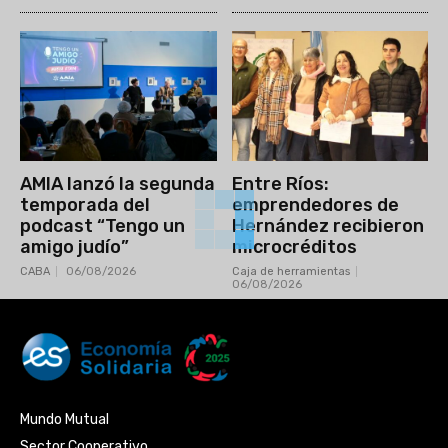
AMIA lanzó la segunda
Entre Ríos:
temporada del
emprendedores de
podcast “Tengo un
Hernández recibieron
amigo judío”
microcréditos
CABA
06/08/2026
Caja de herramientas
06/08/2026
Mundo Mutual
Sector Cooperativo