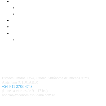
Informe de gestión
Informe de gestión mutual
Informe de gestión cooperativa
Suscripción Premium
Mundo Mutual mensual
Inicio
Ingresar
Quiénes somos
Política editorial y correcciones
Contacto
Estados Unidos 1354, Ciudad Autónoma de Buenos Aires,
Argentina (C1101ABB)
+54 9 11 2783-4743
(Lunes a viernes de 9 a 17 hs.)
noticias@economiasolidaria.com.ar
Los periódicos Economía Solidaria y Mundo Mutual son