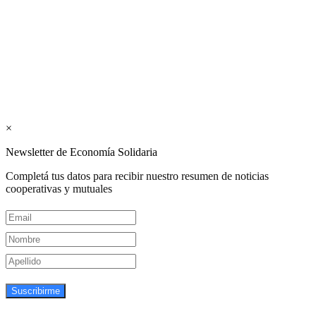
publicaciones del Colegio de Graduados en Cooperativismo y
Mutualismo
(
CGCyM
)
. Gestión editorial y comercial:
Interconexión CTL
Suscribite GRATIS ↓ a nuestro
Newsletter semanal
×
Newsletter de Economía Solidaria
Completá tus datos para recibir nuestro resumen de noticias
cooperativas y mutuales
Suscribirme