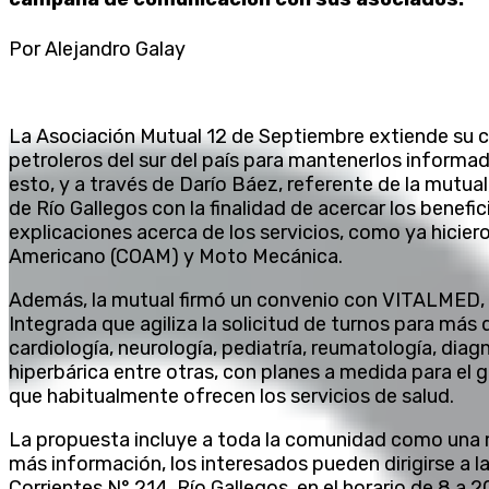
Por Alejandro Galay
La Asociación Mutual 12 de Septiembre extiende su c
petroleros del sur del país para mantenerlos informa
esto, y a través de Darío Báez, referente de la mutual
de Río Gallegos con la finalidad de acercar los benefi
explicaciones acerca de los servicios, como ya hicier
Americano (COAM) y Moto Mecánica.
Además, la mutual firmó un convenio con VITALMED,
Integrada que agiliza la solicitud de turnos para más 
cardiología, neurología, pediatría, reumatología, dia
hiperbárica entre otras, con planes a medida para el g
que habitualmente ofrecen los servicios de salud.
La propuesta incluye a toda la comunidad como una 
más información, los interesados pueden dirigirse a la
Corrientes N° 214, Río Gallegos, en el horario de 8 a