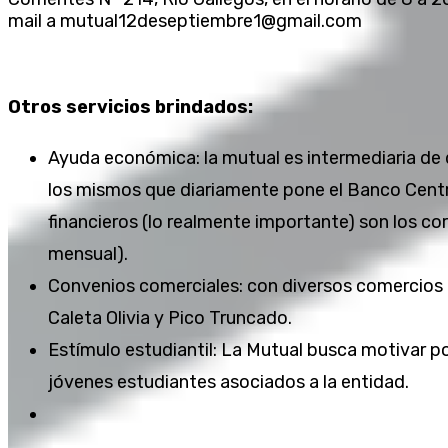
mail a mutual12deseptiembre1@gmail.com
Otros servicios brindados:
Ayuda económica: la mutual es intermediaria de 
los mismos que diariamente pone el Banco Centra
financieros (lo realmente importante) son los cor
mensual).
Convenios comerciales: con diversos comercios r
Caleta Olivia y Pico Truncado.
Estímulo estudiantil: La Mutual busca motivar 
jóvenes estudiantes asociados a la entidad.