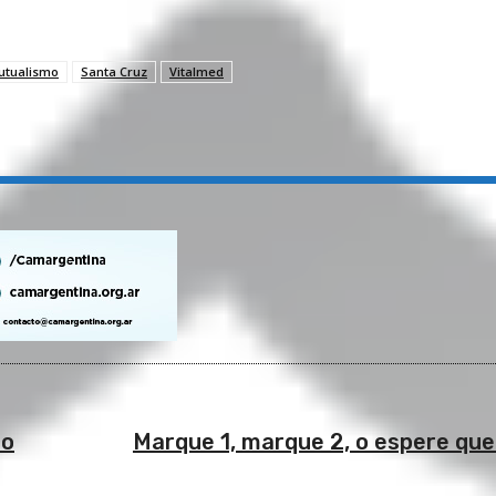
utualismo
Santa Cruz
Vitalmed
io
Marque 1, marque 2, o espere que