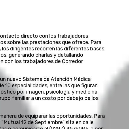
ontacto directo con los trabajadores
dos sobre las prestaciones que ofrece. Para
, los dirigentes recorren las diferentes bases
cios, generando charlas y detallando
on con los trabajadores de Corredor
 un nuevo Sistema de Atención Médica
de 10 especialidades, entre las que figuran
gnóstico por imagen, psicología y medicina
rupo familiar a un costo por debajo de los
manera de equiparar las oportunidades. Para
 “Mutual 12 de Septiembre” sita en calle
 20hs o comunicarse al (0297) 4576093, o por