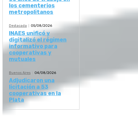
los cementerios
metropolitanos
Destacada
05/08/2026
INAES unificó y
digitalizó el régimen
informativo para
cooperativas y
mutuales
Buenos Aires
04/08/2026
Adjudicaron una
licitación a 53
cooperativas en la
Plata