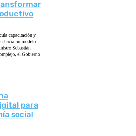
ransformar
roductivo
ula capacitación y
ar hacia un modelo
nistro Sebastián
una
gital para
ía social