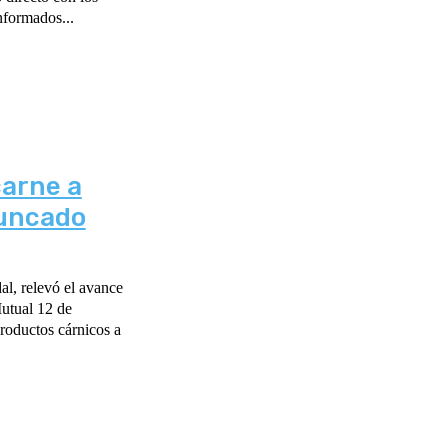
nformados...
carne a
runcado
al, relevó el avance
Mutual 12 de
roductos cárnicos a