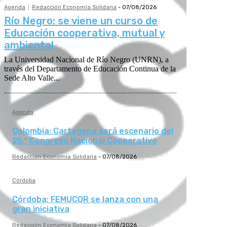
Agenda
Redacción Economía Solidaria
-
07/08/2026
Río Negro: se viene un curso de
Educación cooperativa, mutual y
ambiental
La Universidad Nacional de Río Negro (UNRN), a
través del Departamento de Educación Continua de la
Sede Alto Valle...
Agenda
Colombia: Cartagena será escenario del
25.º Congreso Nacional Cooperativo
Redacción Economía Solidaria
-
07/08/2026
Córdoba
Córdoba: FEMUCOR se lanza con una
gran iniciativa
Redacción Economía Solidaria
-
07/08/2026