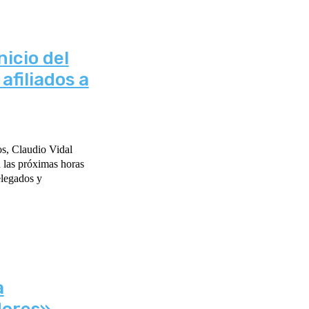
icio del
filiados a
os, Claudio Vidal
En las próximas horas
elegados y
a