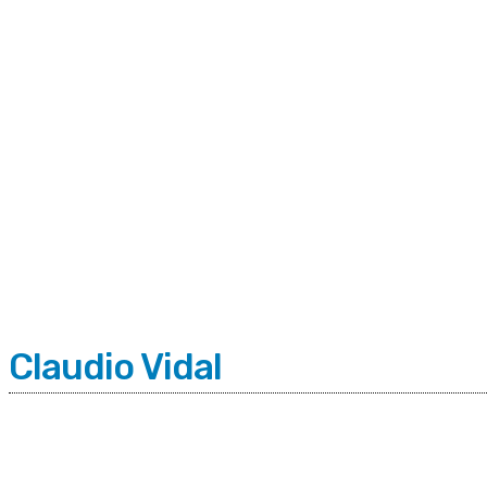
C
Viernes 7 | Agosto 2026
8.9
Buenos Aires
Claudio Vidal