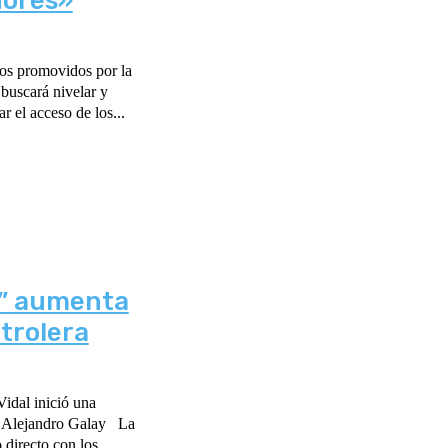
dores»
os promovidos por la
buscará nivelar y
ar el acceso de los...
e” aumenta
etrolera
idal inició una
lejandro Galay La
 directo con los