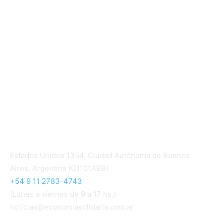
Informe de gestión cooperativa
Suscripción Premium
Mundo Mutual mensual
Inicio
Ingresar
Quiénes somos
Política editorial y correcciones
Contacto
Estados Unidos 1354, Ciudad Autónoma de Buenos
Aires, Argentina (C1101ABB)
+54 9 11 2783-4743
(Lunes a viernes de 9 a 17 hs.)
noticias@economiasolidaria.com.ar