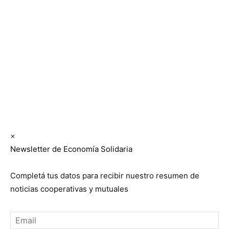
Los periódicos Economía Solidaria y Mundo Mutual
son publicaciones del Colegio de Graduados en
Cooperativismo y Mutualismo
(
CGCyM
)
. Gestión
editorial y comercial:
Interconexión CTL
Suscribite GRATIS ↓ a nuestro
Newsletter semanal
×
Newsletter de Economía Solidaria
Completá tus datos para recibir nuestro resumen de
noticias cooperativas y mutuales