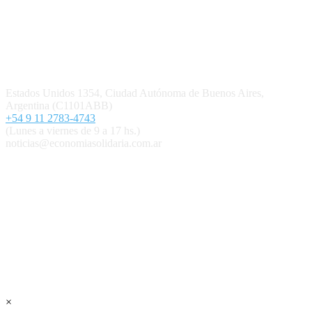
Quiénes somos
Política editorial y correcciones
Contacto
Estados Unidos 1354, Ciudad Autónoma de Buenos Aires,
Argentina (C1101ABB)
+54 9 11 2783-4743
(Lunes a viernes de 9 a 17 hs.)
noticias@economiasolidaria.com.ar
Los periódicos Economía Solidaria y Mundo Mutual son
publicaciones del Colegio de Graduados en Cooperativismo y
Mutualismo
(
CGCyM
)
. Gestión editorial y comercial:
Interconexión CTL
Suscribite GRATIS ↓ a nuestro
Newsletter semanal
×