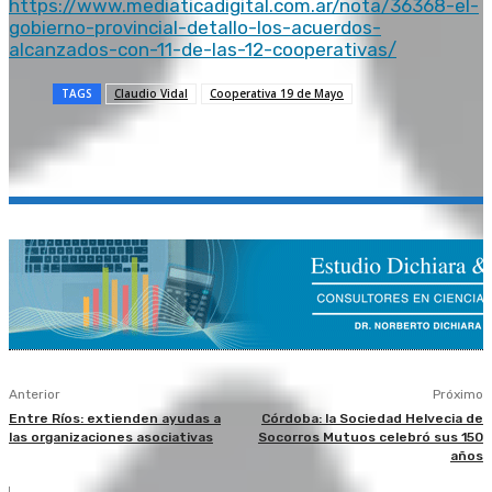
https://www.mediaticadigital.com.ar/nota/36368-el-
gobierno-provincial-detallo-los-acuerdos-
alcanzados-con-11-de-las-12-cooperativas/
TAGS
Claudio Vidal
Cooperativa 19 de Mayo
Anterior
Próximo
Entre Ríos: extienden ayudas a
Córdoba: la Sociedad Helvecia de
las organizaciones asociativas
Socorros Mutuos celebró sus 150
años