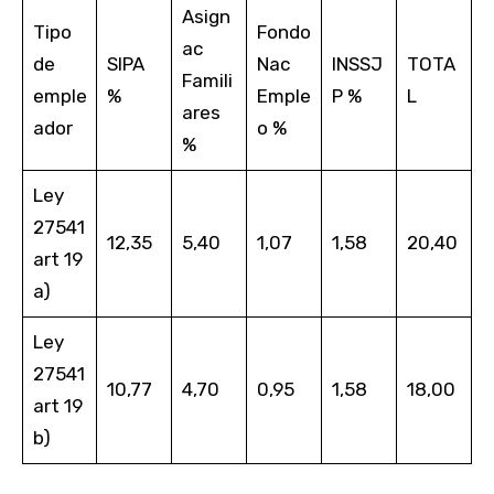
Asign
Tipo
Fondo
ac
de
SIPA
Nac
INSSJ
TOTA
Famili
emple
%
Emple
P %
L
ares
ador
o %
%
Ley
27541
12,35
5,40
1,07
1,58
20,40
art 19
a)
Ley
27541
10,77
4,70
0,95
1,58
18,00
art 19
b)