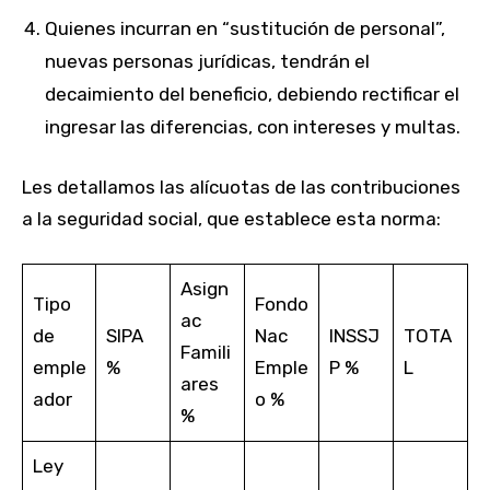
Quienes incurran en “sustitución de personal”,
nuevas personas jurídicas, tendrán el
decaimiento del beneficio, debiendo rectificar el
ingresar las diferencias, con intereses y multas.
Les detallamos las alícuotas de las contribuciones
a la seguridad social, que establece esta norma:
Asign
Tipo
Fondo
ac
de
SIPA
Nac
INSSJ
TOTA
Famili
emple
%
Emple
P %
L
ares
ador
o %
%
Ley