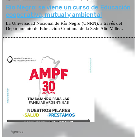
Río Negro: se viene un curso de Educación
cooperativa, mutual y ambiental
La Universidad Nacional de Río Negro (UNRN), a través del
Departamento de Educación Continua de la Sede Alto Valle...
Agenda