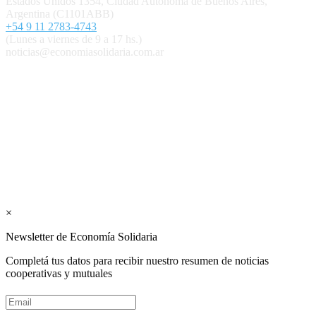
Estados Unidos 1354, Ciudad Autónoma de Buenos Aires,
Argentina (C1101ABB)
+54 9 11 2783-4743
(Lunes a viernes de 9 a 17 hs.)
noticias@economiasolidaria.com.ar
Los periódicos Economía Solidaria y Mundo Mutual son
publicaciones del Colegio de Graduados en Cooperativismo y
Mutualismo
(
CGCyM
)
. Gestión editorial y comercial:
Interconexión CTL
Suscribite GRATIS ↓ a nuestro
Newsletter semanal
×
Newsletter de Economía Solidaria
Completá tus datos para recibir nuestro resumen de noticias
cooperativas y mutuales