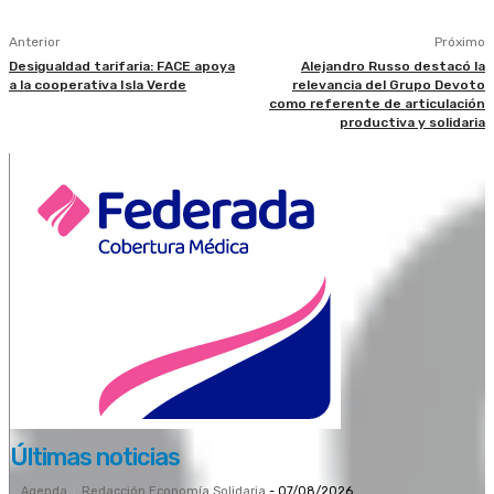
Anterior
Próximo
Desigualdad tarifaria: FACE apoya
Alejandro Russo destacó la
a la cooperativa Isla Verde
relevancia del Grupo Devoto
como referente de articulación
productiva y solidaria
Últimas noticias
Agenda
Redacción Economía Solidaria
-
07/08/2026