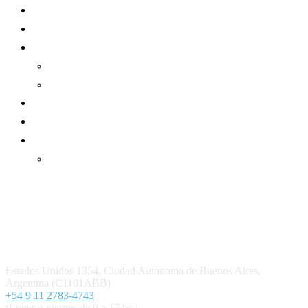
Mundo Mutual
Sector Cooperativo
Informe de gestión
Informe de gestión mutual
Informe de gestión cooperativa
Suscripción Premium
Mundo Mutual mensual
Inicio
Ingresar
Quiénes somos
Política editorial y correcciones
Contacto
Estados Unidos 1354, Ciudad Autónoma de Buenos Aires,
Argentina (C1101ABB)
+54 9 11 2783-4743
(Lunes a viernes de 9 a 17 hs.)