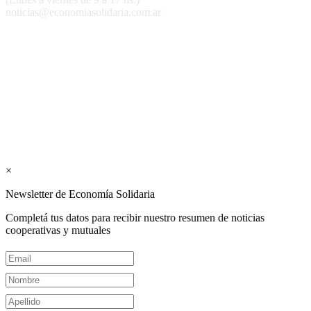
noticias@economiasolidaria.com.ar
Los periódicos Economía Solidaria y Mundo Mutual son
publicaciones del Colegio de Graduados en Cooperativismo y
Mutualismo
(
CGCyM
)
. Gestión editorial y comercial:
Interconexión CTL
Suscribite GRATIS ↓ a nuestro
Newsletter semanal
×
Newsletter de Economía Solidaria
Completá tus datos para recibir nuestro resumen de noticias
cooperativas y mutuales