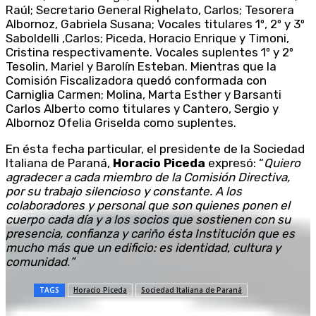
Raúl; Secretario General Righelato, Carlos; Tesorera
Albornoz, Gabriela Susana; Vocales titulares 1º, 2º y 3º
Saboldelli ,Carlos; Piceda, Horacio Enrique y Timoni,
Cristina respectivamente. Vocales suplentes 1º y 2º
Tesolin, Mariel y Barolín Esteban. Mientras que la
Comisión Fiscalizadora quedó conformada con
Carniglia Carmen; Molina, Marta Esther y Barsanti
Carlos Alberto como titulares y Cantero, Sergio y
Albornoz Ofelia Griselda como suplentes.
En ésta fecha particular, el presidente de la Sociedad
Italiana de Paraná,
Horacio Piceda
expresó: “
Quiero
agradecer a cada miembro de la Comisión Directiva,
por su trabajo silencioso y constante. A los
colaboradores y personal que son quienes ponen el
cuerpo cada día y a los socios que sostienen con su
presencia, confianza y cariño ésta Institución que es
mucho más que un edificio: es identidad, cultura y
comunidad
.
”
TAGS
Horacio Piceda
Sociedad Italiana de Paraná