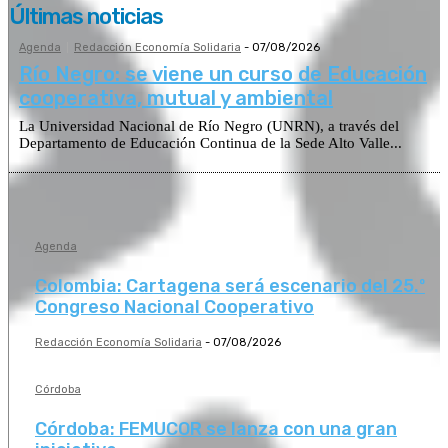
Últimas noticias
Agenda
Redacción Economía Solidaria
-
07/08/2026
Río Negro: se viene un curso de Educación
cooperativa, mutual y ambiental
La Universidad Nacional de Río Negro (UNRN), a través del
Departamento de Educación Continua de la Sede Alto Valle...
Agenda
Colombia: Cartagena será escenario del 25.º
Congreso Nacional Cooperativo
Redacción Economía Solidaria
-
07/08/2026
Córdoba
Córdoba: FEMUCOR se lanza con una gran