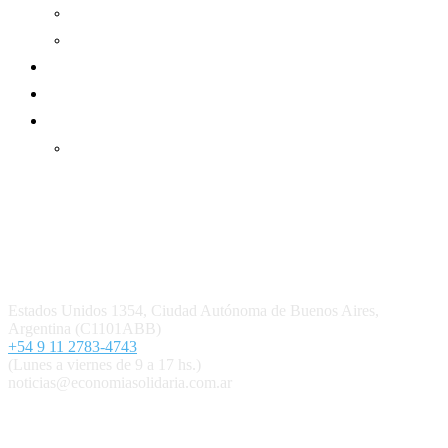
Informe de gestión mutual
Informe de gestión cooperativa
Suscripción Premium
Mundo Mutual mensual
Inicio
Ingresar
Quiénes somos
Política editorial y correcciones
Contacto
Estados Unidos 1354, Ciudad Autónoma de Buenos Aires,
Argentina (C1101ABB)
+54 9 11 2783-4743
(Lunes a viernes de 9 a 17 hs.)
noticias@economiasolidaria.com.ar
Los periódicos Economía Solidaria y Mundo Mutual son
publicaciones del Colegio de Graduados en Cooperativismo y