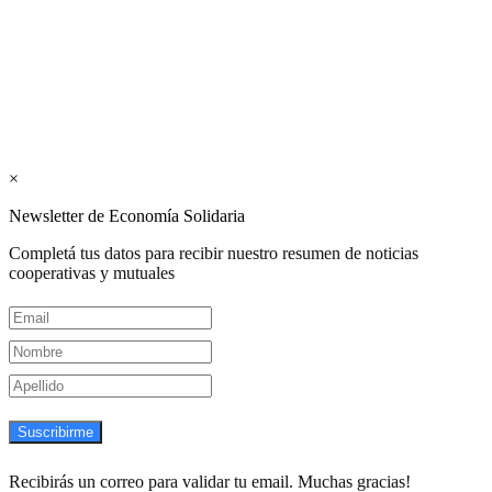
Mutualismo
(
CGCyM
)
. Gestión editorial y comercial:
Interconexión CTL
Suscribite GRATIS ↓ a nuestro
Newsletter semanal
×
Newsletter de Economía Solidaria
Completá tus datos para recibir nuestro resumen de noticias
cooperativas y mutuales
Suscribirme
Recibirás un correo para validar tu email. Muchas gracias!