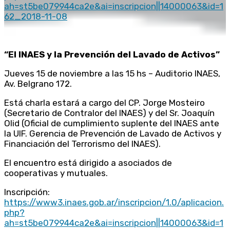
ah=st5be079944ca2e&ai=inscripcion||14000063&id=1
62_2018-11-08
“El INAES y la Prevención del Lavado de Activos”
Jueves 15 de noviembre a las 15 hs – Auditorio INAES,
Av. Belgrano 172.
Está charla estará a cargo del CP. Jorge Mosteiro
(Secretario de Contralor del INAES) y del Sr. Joaquín
Olid (Oficial de cumplimiento suplente del INAES ante
la UIF. Gerencia de Prevención de Lavado de Activos y
Financiación del Terrorismo del INAES).
El encuentro está dirigido a asociados de
cooperativas y mutuales.
Inscripción:
https://www3.inaes.gob.ar/inscripcion/1.0/aplicacion.
php?
ah=st5be079944ca2e&ai=inscripcion||14000063&id=1