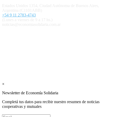
Estados Unidos 1354, Ciudad Autónoma de Buenos Aires,
Argentina (C1101ABB)
+54 9 11 2783-4743
(Lunes a viernes de 9 a 17 hs.)
noticias@economiasolidaria.com.ar
Los periódicos Economía Solidaria y Mundo Mutual son
publicaciones del Colegio de Graduados en Cooperativismo y
Mutualismo
(
CGCyM
)
. Gestión editorial y comercial:
Interconexión CTL
Suscribite GRATIS ↓ a nuestro
Newsletter semanal
×
Newsletter de Economía Solidaria
Completá tus datos para recibir nuestro resumen de noticias
cooperativas y mutuales