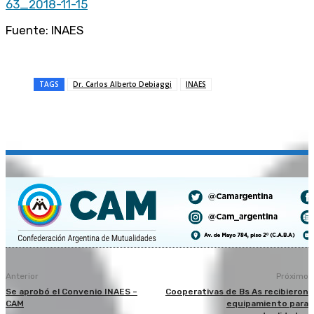
63_2018-11-15
Fuente: INAES
TAGS
Dr. Carlos Alberto Debiaggi
INAES
Anterior
Próximo
Se aprobó el Convenio INAES –
Cooperativas de Bs As recibieron
CAM
equipamiento para