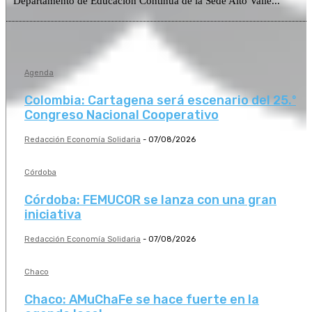
Departamento de Educación Continua de la Sede Alto Valle...
Agenda
Colombia: Cartagena será escenario del 25.º
Congreso Nacional Cooperativo
Redacción Economía Solidaria
-
07/08/2026
Córdoba
Córdoba: FEMUCOR se lanza con una gran
iniciativa
Redacción Economía Solidaria
-
07/08/2026
Chaco
Chaco: AMuChaFe se hace fuerte en la