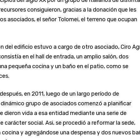
ipios del siglo XX por un grupo de italianos de distint
recursores consiguieron, gracias a la donación que les
los asociados, el señor Tolomei, el terreno que ocupan
 del edificio estuvo a cargo de otro asociado, Ciro Agri
nsistía en el hall de entrada, un amplio salón, dos
una pequeña cocina y un baño en el patio, como se
ces.
 después, en 2011, luego de un largo período de
n dinámico grupo de asociados comenzó a planificar
e dieron vida a esa entidad mediante una serie de
 carácter social. Asi, se procedió a reformar la sede,
a cocina y agregándose una despensa y dos nuevos ba