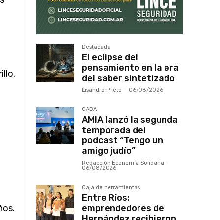
as
Destacada
El eclipse del
pensamiento en la era
llo.
del saber sintetizado
Lisandro Prieto
-
06/08/2026
CABA
AMIA lanzó la segunda
temporada del
podcast “Tengo un
amigo judío”
Redacción Economía Solidaria
-
06/08/2026
Caja de herramientas
Entre Ríos:
emprendedores de
ños.
Hernández recibieron