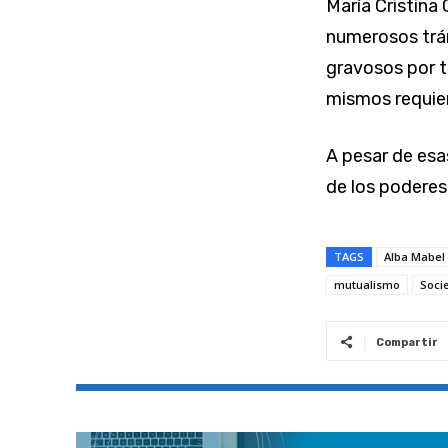
María Cristina
numerosos trám
gravosos por t
mismos requier
A pesar de esa
de los poderes
TAGS
Alba Mabel
mutualismo
Socie
Compartir