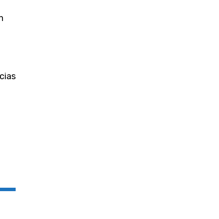
n
cias