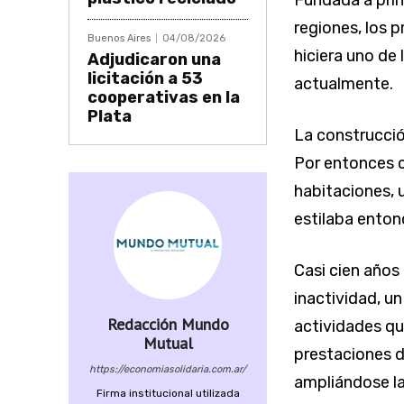
Fundada a princ
regiones, los p
Buenos Aires
04/08/2026
hiciera uno de 
Adjudicaron una
licitación a 53
actualmente.
cooperativas en la
Plata
La construcción
Por entonces co
habitaciones, 
estilaba enton
Casi cien años
inactividad, u
Redacción Mundo
actividades qu
Mutual
prestaciones de
https://economiasolidaria.com.ar/
ampliándose l
Firma institucional utilizada