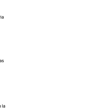
ia
as
 la