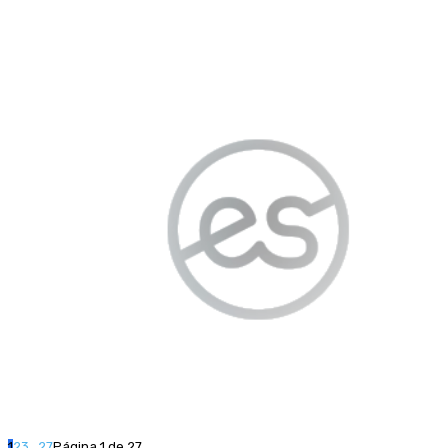
1
2
3
...
27
Página 1 de 27