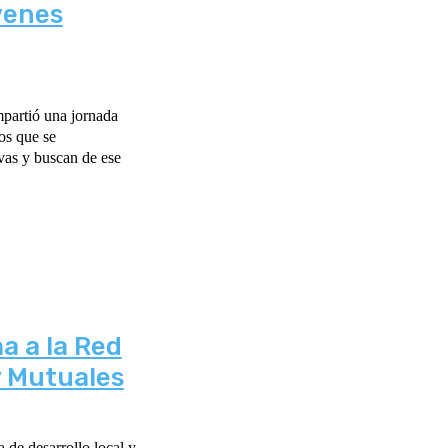
venes
mpartió una jornada
os que se
vas y buscan de ese
a a la Red
y Mutuales
de desarrollo local y