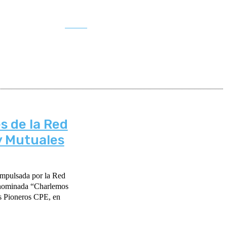
Buscar
s de la Red
y Mutuales
impulsada por la Red
enominada “Charlemos
os Pioneros CPE, en