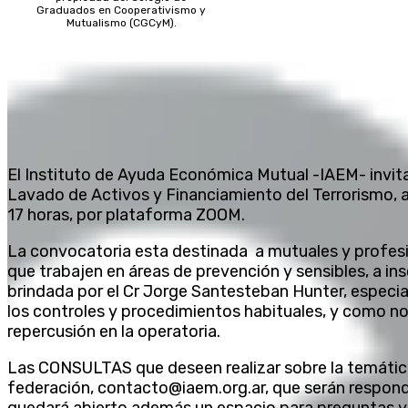
Graduados en Cooperativismo y
Mutualismo (CGCyM).
El Instituto de Ayuda Económica Mutual -IAEM- invit
Lavado de Activos y Financiamiento del Terrorismo, a r
17 horas, por plataforma ZOOM.
La convocatoria esta destinada a mutuales y profesi
que trabajen en áreas de prevención y sensibles, a ins
brindada por el Cr Jorge Santesteban Hunter, especia
los controles y procedimientos habituales, y como no
repercusión en la operatoria.
Las CONSULTAS que deseen realizar sobre la temática 
federación, contacto@iaem.org.ar, que serán respondid