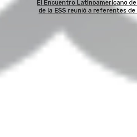
El Encuentro Latinoamericano de
de la ESS reunió a referentes de