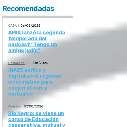
Recomendadas
CABA
06/08/2026
AMIA lanzó la segunda
temporada del
podcast “Tengo un
amigo judío”
Destacada
05/08/2026
INAES unificó y
digitalizó el régimen
informativo para
cooperativas y
mutuales
Agenda
07/08/2026
Río Negro: se viene un
curso de Educación
cooperativa, mutual y