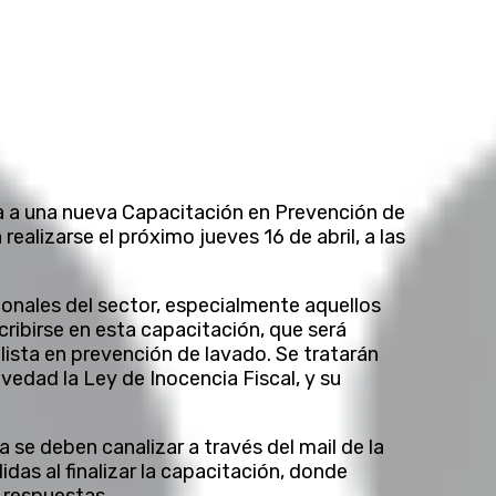
a a una nueva Capacitación en Prevención de
ealizarse el próximo jueves 16 de abril, a las
onales del sector, especialmente aquellos
cribirse en esta capacitación, que será
lista en prevención de lavado. Se tratarán
vedad la Ley de Inocencia Fiscal, y su
se deben canalizar a través del mail de la
as al finalizar la capacitación, donde