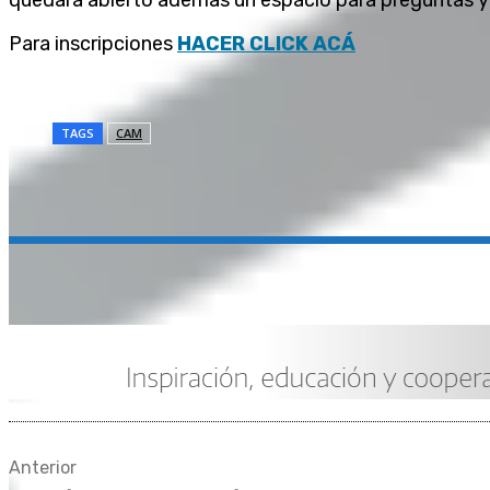
quedará abierto además un espacio para preguntas y
Para inscripciones
HACER CLICK ACÁ
TAGS
CAM
Compartir
Anterior