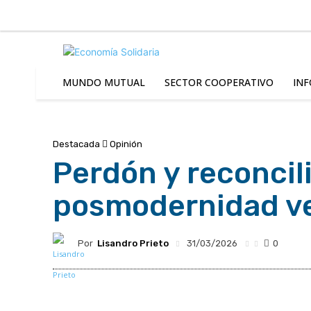
C
Sábado 8 | Agosto 2026
12.3
Buenos Aires
MUNDO MUTUAL
SECTOR COOPERATIVO
INF
Destacada
Opinión
Perdón y reconcil
posmodernidad v
Por
Lisandro Prieto
31/03/2026
0