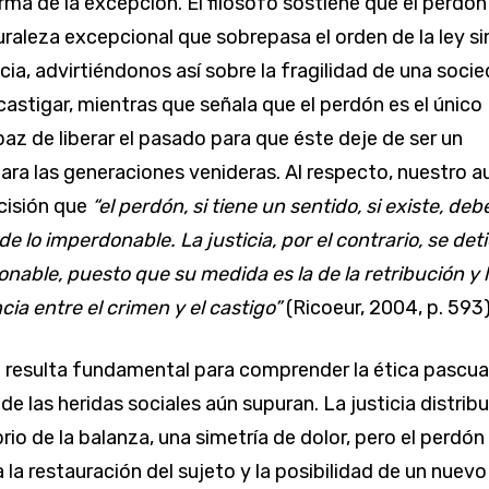
orma de la excepción. El filósofo sostiene que el perdón
raleza excepcional que sobrepasa el orden de la ley si
cia, advirtiéndonos así sobre la fragilidad de una soci
castigar, mientras que señala que el perdón es el único
paz de liberar el pasado para que éste deje de ser un
para las generaciones venideras. Al respecto, nuestro a
cisión que
“el perdón, si tiene un sentido, si existe, deb
e lo imperdonable. La justicia, por el contrario, se det
onable, puesto que su medida es la de la retribución y 
cia entre el crimen y el castigo”
(Ricoeur, 2004, p. 593)
n resulta fundamental para comprender la ética pascua
e las heridas sociales aún supuran. La justicia distribu
brio de la balanza, una simetría de dolor, pero el perdón
 la restauración del sujeto y la posibilidad de un nuevo