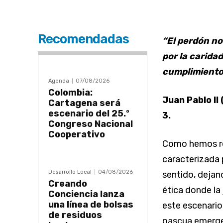
Recomendadas
“El perdón no
por la caridad
cumplimiento 
Agenda
07/08/2026
Colombia:
Juan Pablo II
Cartagena será
escenario del 25.º
3.
Congreso Nacional
Cooperativo
Como hemos re
caracterizada 
Desarrollo Local
04/08/2026
sentido, dejan
Creando
ética donde la 
Conciencia lanza
una línea de bolsas
este escenario
de residuos
pascua emerge 