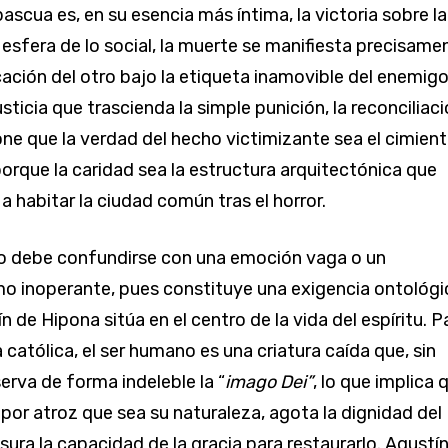
scua es, en su esencia más íntima, la victoria sobre la
 esfera de lo social, la muerte se manifiesta precisame
cación del otro bajo la etiqueta inamovible del enemigo
sticia que trascienda la simple punición, la reconciliac
one que la verdad del hecho victimizante sea el cimien
porque la caridad sea la estructura arquitectónica que
a habitar la ciudad común tras el horror.
no debe confundirse con una emoción vaga o un
o inoperante, pues constituye una exigencia ontológi
 de Hipona sitúa en el centro de la vida del espíritu. P
 católica, el ser humano es una criatura caída que, sin
rva de forma indeleble la “
imago Dei”
, lo que implica 
 por atroz que sea su naturaleza, agota la dignidad del
sura la capacidad de la gracia para restaurarlo. Agustín