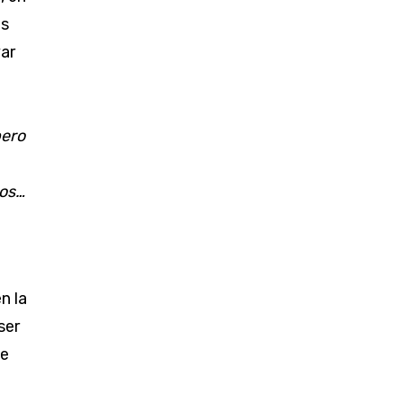
os
ar
pero
ros…
n la
ser
te