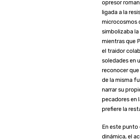
opresor romano
ligada a la res
microcosmos d
simbolizaba la 
mientras que Pe
el traidor col
soledades en u
reconocer que 
de la misma fu
narrar su propi
pecadores en l
prefiere la res
En este punto d
dinámica, el a