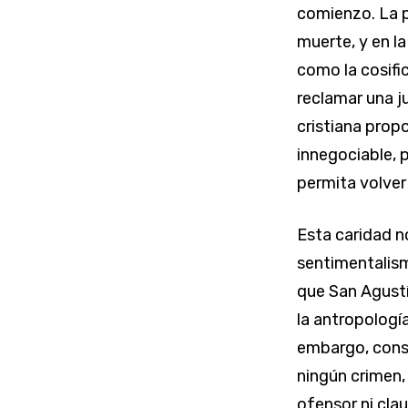
comienzo. La pa
muerte, y en la
como la cosifi
reclamar una ju
cristiana prop
innegociable, 
permita volver 
Esta caridad 
sentimentalism
que San Agustín
la antropología
embargo, conse
ningún crimen,
ofensor ni clau