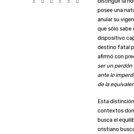
distinguir la n
posee una natu
anular su vigen
que sólo sabe 
dispositivo ca
destino fatal 
afirmó con pre
ser un perdón d
ante lo imperd
de la equivalen
Esta distinció
contextos dond
busca el equili
cristiano busca