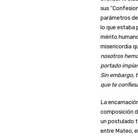
sus “Confesione
parámetros del
lo que estaba 
mérito humano.
misericordia q
nosotros hemo
portado impía
Sin embargo, t
que te confie
La encarnación
composición de
un postulado t
entre Mateo, e