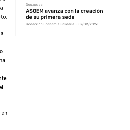
Destacada
la
ASOEM avanza con la creación
to.
de su primera sede
Redacción Economía Solidaria
-
07/08/2026
na
No
una
nte
el
a en