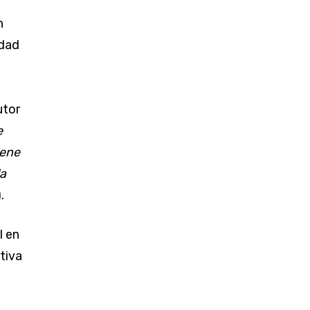
n
edad
utor
e
iene
la
.
l en
tiva