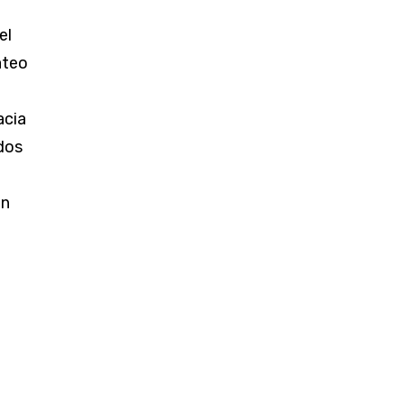
el
ateo
acia
 dos
en