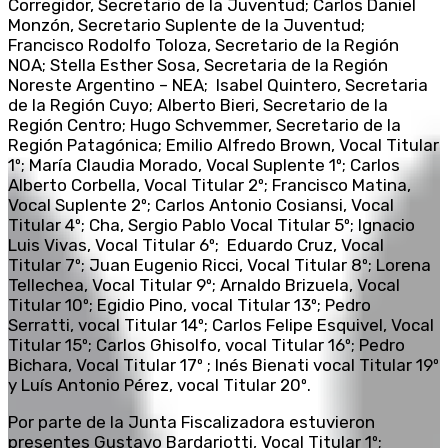
Corregidor, Secretario de la Juventud; Carlos Daniel
Monzón, Secretario Suplente de la Juventud;
Francisco Rodolfo Toloza, Secretario de la Región
NOA; Stella Esther Sosa, Secretaria de la Región
Noreste Argentino – NEA; Isabel Quintero, Secretaria
de la Región Cuyo; Alberto Bieri, Secretario de la
Región Centro; Hugo Schvemmer, Secretario de la
Región Patagónica; Emilio Alfredo Brown, Vocal Titular
1º; María Claudia Morado, Vocal Suplente 1º; Carlos
Alberto Corbella, Vocal Titular 2º; Francisco Matina,
Vocal Suplente 2º; Carlos Antonio Cosiansi, Vocal
Titular 4º; Cha, Sergio Pablo Vocal Titular 5º; Ignacio
Luis Vivas, Vocal Titular 6º; Eduardo Cruz, Vocal
Titular 7º; Juan Eugenio Ricci, Vocal Titular 8º; Lorena
Tellechea, Vocal Titular 9º; Arnaldo Brizuela, Vocal
Titular 10º; Egidio Pino, vocal Titular 13º; Pedro
Serratti, vocal Titular 14º; Carlos Felipe Esquivel, Vocal
Titular 15º; Carlos Ghisolfo, vocal Titular 16º; Pedro
Bichara, Vocal Titular 17º ; Inés Bienati vocal Titular 19º
y Luís Antonio Pérez, vocal Titular 20º.
Por parte de la Junta Fiscalizadora estuvieron
presentes Gustavo Bardariotti, Vocal Titular 1º;