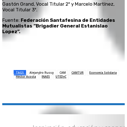
Gastón Grand, Vocal Titular 2º y Marcelo Martínez,
Vocal Titular 3º.
Fuente:
Federación Santafesina de Entidades
Mutualistas “Brigadier General Estanislao
Lopez”.
TAGS
Alejandro Russo
CAM
CAMTUR
Economía Solidaria
Héctor Acosta
INAES
UTEDyC