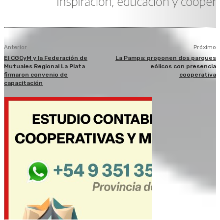
Anterior
Próximo
El CGCyM y la Federación de
La Pampa: proponen dos parques
Mutuales Regional La Plata
eólicos con presencia
firmaron convenio de
cooperativa
capacitación