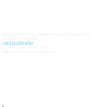
Quiénes somos
Política editorial y correcciones
Contacto
Estados Unidos 1354, Ciudad Autónoma de Buenos Aires,
Argentina (C1101ABB)
+54 9 11 2783-4743
(Lunes a viernes de 9 a 17 hs.)
noticias@economiasolidaria.com.ar
Los periódicos Economía Solidaria y Mundo Mutual son
publicaciones del Colegio de Graduados en Cooperativismo y
Mutualismo
(
CGCyM
)
. Gestión editorial y comercial:
Interconexión CTL
Suscribite GRATIS ↓ a nuestro
Newsletter semanal
×