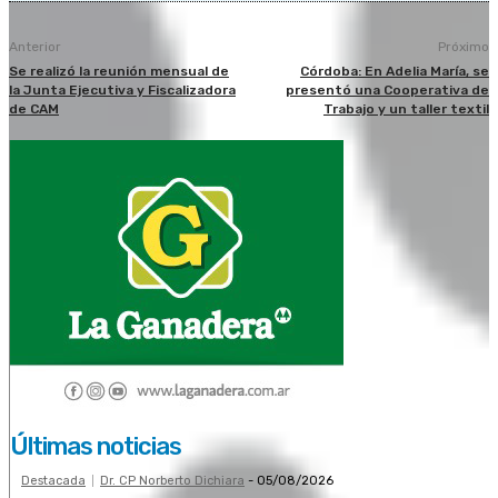
Anterior
Próximo
Se realizó la reunión mensual de
Córdoba: En Adelia María, se
la Junta Ejecutiva y Fiscalizadora
presentó una Cooperativa de
de CAM
Trabajo y un taller textil
Últimas noticias
Destacada
Dr. CP Norberto Dichiara
-
05/08/2026