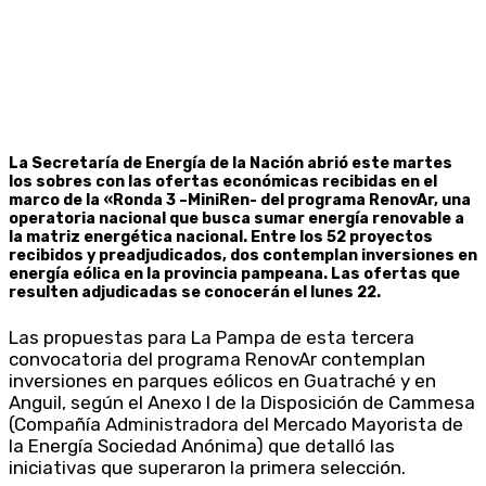
La Secretaría de Energía de la Nación abrió este martes
los sobres con las ofertas económicas recibidas en el
marco de la «Ronda 3 –MiniRen- del programa RenovAr, una
operatoria nacional que busca sumar energía renovable a
la matriz energética nacional. Entre los 52 proyectos
recibidos y preadjudicados, dos contemplan inversiones en
energía eólica en la provincia pampeana. Las ofertas que
resulten adjudicadas se conocerán el lunes 22.
Las propuestas para La Pampa de esta tercera
convocatoria del programa RenovAr contemplan
inversiones en parques eólicos en Guatraché y en
Anguil, según el Anexo I de la Disposición de Cammesa
(Compañía Administradora del Mercado Mayorista de
la Energía Sociedad Anónima) que detalló las
iniciativas que superaron la primera selección.