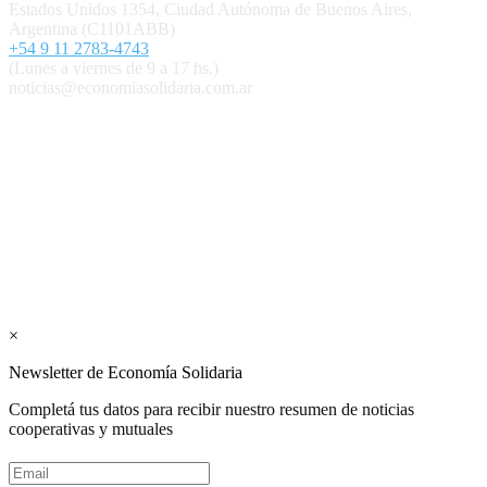
Estados Unidos 1354, Ciudad Autónoma de Buenos Aires,
Argentina (C1101ABB)
+54 9 11 2783-4743
(Lunes a viernes de 9 a 17 hs.)
noticias@economiasolidaria.com.ar
Los periódicos Economía Solidaria y Mundo Mutual son
publicaciones del Colegio de Graduados en Cooperativismo y
Mutualismo
(
CGCyM
)
. Gestión editorial y comercial:
Interconexión CTL
Suscribite GRATIS ↓ a nuestro
Newsletter semanal
×
Newsletter de Economía Solidaria
Completá tus datos para recibir nuestro resumen de noticias
cooperativas y mutuales